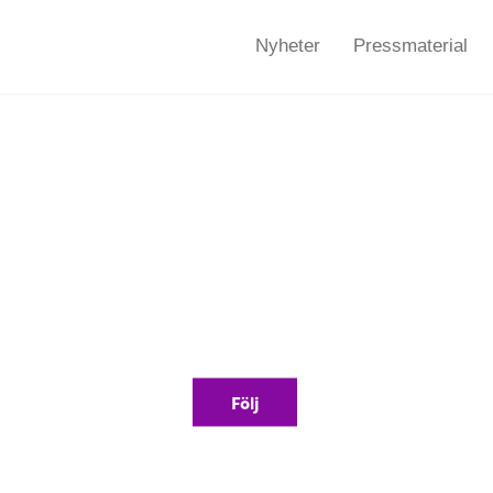
Nyheter
Pressmaterial
mmen till Almis pr
Följ