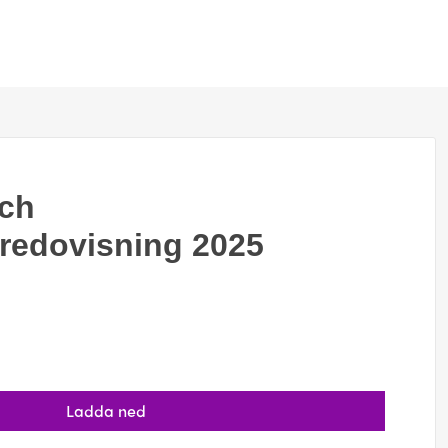
och
sredovisning 2025
Ladda ned