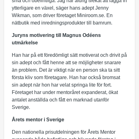
små och obefintliga. Jag har aldrig tvekat att lägga in
ytterligare en växel, säger hans adept Jenny
Wikman, som driver företaget Miniroom.se. En
nätbutik med inredningsprodukter till barnrum.
Juryns motivering till Magnus Odéens
utmärkelse
Han har på ett föredömligt sätt motiverat och drivit på
sin adept och fått henne att se möjligheter snarare
än problem. Det är viktigt när en person ska ta sitt
första kliv som företagare. Han har också bromsat
sin adept när hon har velat springa lite för fort.
Företaget har under mentoråret expanderat, ökat
antalet anställda och fått en marknad utanför
Sverige.
Årets mentor i Sverige
Den nationella prisutdelningen för Årets Mentor