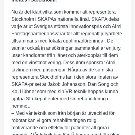
Nu är det klart vilka som kommer att representera
Stockholm i SKAPAs nationella final. SKAPA delar
varje år ut Sveriges största innovationspris och Almi
Företagspartner ansvarar för allt regionalt juryarbete
tillsammans med lokala uppfinnarföreningar. De
samlar också in ansökningar, sammankallar en jury,
utser kandidater från länet och återkopplar till dem
med en vinstmotivering. Dessutom sponsrar Almi
tävlingen med prispengar. Några av de som ska
representera Stockholms län i den stora finalen av
SKAPA-priset är Jakob Johansson, Dan Song och
Kai Hübner som med sin VR-teknik hoppas kunna
hjälpa Strokepatienter med sin rehabilitering i
hemmet.
– Med vår teknik som från början är utvecklad för
robotar kan vi göra rehabiliteringen rolig,
motiverande och effektiv för patienter att göra i
hemmet. Vår teknik kan förstå hur en hand försöker