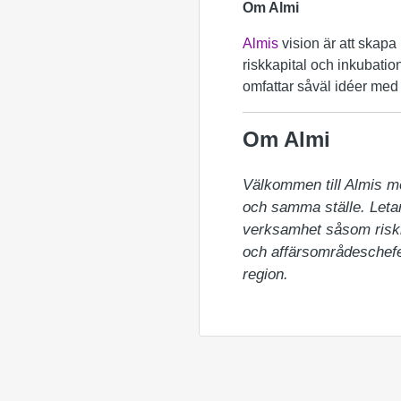
Om Almi
Almis
vision är att skapa 
riskkapital och inkubation
omfattar såväl idéer med t
Om Almi
Välkommen till Almis m
och samma ställe. Letar 
verksamhet såsom riskka
och affärsområdeschefer
region.