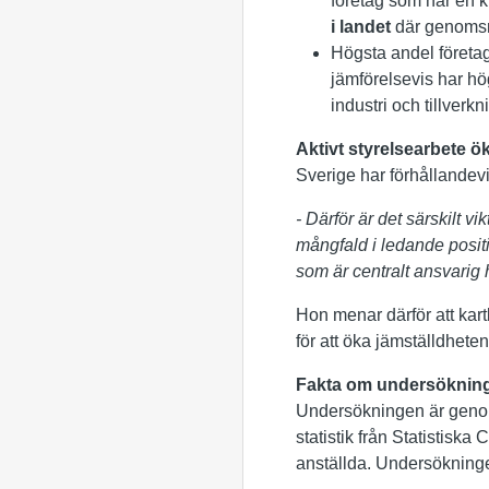
företag som har en k
i landet
där genomsni
Högsta andel företag
jämförelsevis har hög
industri och tillver
Aktivt styrelsearbete ö
Sverige har förhållandev
- Därför är det särskilt v
mångfald i ledande positi
som är centralt ansvarig 
Hon menar därför att kartl
för att öka jämställdhete
Fakta om undersöknin
Undersökningen är genomf
statistik från Statistisk
anställda. Undersökning