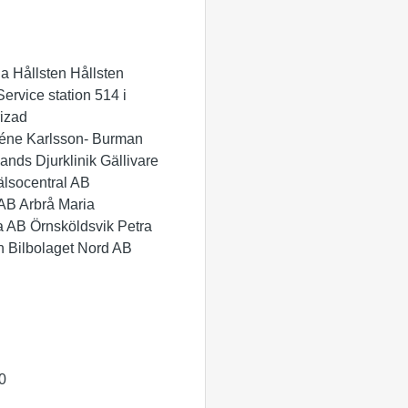
 Hållsten Hållsten
rvice station 514 i
izad
réne Karlsson- Burman
nds Djurklinik Gällivare
lsocentral AB
AB Arbrå Maria
 AB Örnsköldsvik Petra
n Bilbolaget Nord AB
0