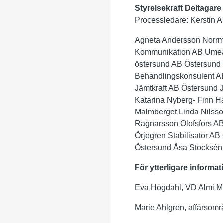
Styrelsekraft Deltagare
Processledare: Kerstin 
Agneta Andersson Norrme
Kommunikation AB Umeå A
östersund AB Östersund 
Behandlingskonsulent AB
Jämtkraft AB Östersund 
Katarina Nyberg- Finn H
Malmberget Linda Nilsso
Ragnarsson Olofsfors AB
Örjegren Stabilisator A
Östersund Åsa Stocksén 
För ytterligare informat
Eva Högdahl, VD Almi Mi
Marie Ahlgren, affärsomr