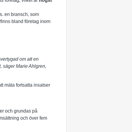
 företag, vilket är
högst
.s. en bransch, som
erfinns bland företag inom
 övertygad om att en
t, säger Marie Ahlgren,
tt mäta fortsatta insatser
ner och grundas på
omsättning och över fem