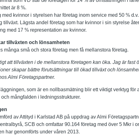
vinna som VD står de företagen för 14 % av omsättningen i länets
ttet är 8 %.
 med kvinnor i styrelsen har företag inom service med 50 % d.v
 tillväxt. Lägsta andel företag som har kvinnor i sin styrelse åt
kning med 17 % representation av kvinnor.
kar tillväxten och lönsamheten
is många små och stora företag men få mellanstora företag.
iktigt att tillväxten i de mellanstora företagen kan öka. Jag är fast
oner skapar bättre förutsättningar till ökad tillväxt och lönsamhe
hos Almi Företagspartner.
äggningen, som är en nollbasmätning blir ett viktigt verktyg för a
n och mångfalden i ledningsstrukturer.
gen
örd av Attityd i Karlstad AB på uppdrag av Almi Företagspart
a Centralbyrå, SCB och omfattar 90.164 företag med över 5 Mkr i 
en har genomförts under våren 2013.