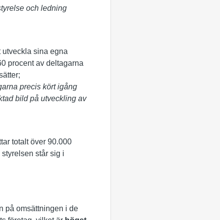
styrelse och ledning
t utveckla sina egna
 60 procent av deltagarna
ätter;
agarna precis kört igång
ktad bild på utveckling av
ar totalt över 90.000
styrelsen står sig i
an på omsättningen i de