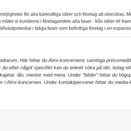
möjligheter för alla bärkraftiga idéer och företag att utvecklas. 
 möter vi kunderna i företagandets alla faser - från idéer till fr
illväxtpotential i tidiga faser som befintliga företag i en expansi
ediarum. Här hittar du Almi-koncernens samtliga pressmedd
du efter något specifikt kan du enkelt söka på län, bolag ell
pital, lån, mentor med mera. Under "bilder" hittar du högupp
 i Almi-koncernen. Under kontaktpersoner hittar du media-ko