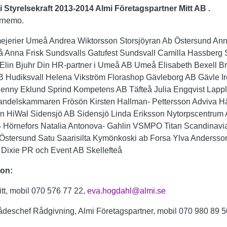
 i Styrelsekraft 2013-2014 Almi Företagspartner Mitt AB .
Arnemo.
jerier Umeå Andrea Wiktorsson Storsjöyran Ab Östersund Anna
nna Frisk Sundsvalls Gatufest Sundsvall Camilla Hassberg Se
Elin Bjuhr Din HR-partner i Umeå AB Umeå Elisabeth Bexell Br
 Hudiksvall Helena Vikström Florashop Gävleborg AB Gävle I
Jenny Eklund Sprind Kompetens AB Täfteå Julia Engqvist Lappla
andelskammaren Frösön Kirsten Hallman- Pettersson Adviva Hä
n HiWal Sidensjö AB Sidensjö Linda Eriksson Nytorpscentrum 
 Hörnefors Natalia Antonova- Gahlin VSMPO Titan Scandinavia
B Östersund Satu Saarisilta Kymönkoski ab Forsa Ylva Andersso
Dixie PR och Event AB Skellefteå
ion:
tt, mobil 070 576 77 22,
eva.hogdahl@almi.se
ådeschef Rådgivning, Almi Företagspartner, mobil 070 980 89 5