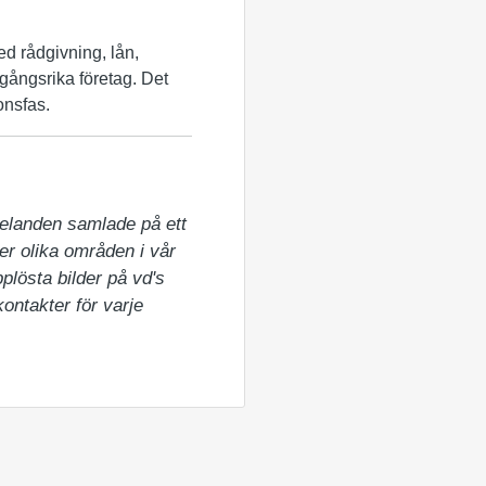
Med rådgivning, lån,
amgångsrika företag. Det
onsfas.
elanden samlade på ett 
er olika områden i vår 
lösta bilder på vd's 
ntakter för varje 