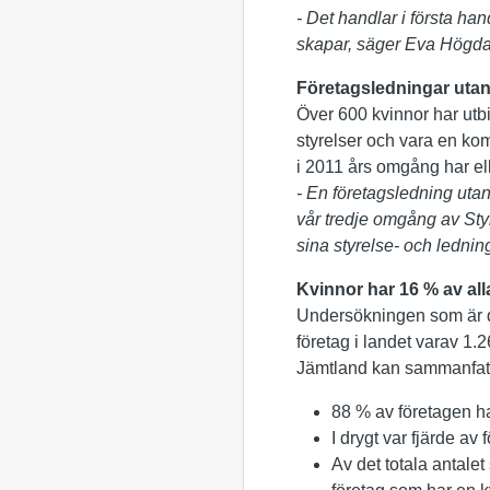
- Det handlar i första ha
skapar, säger Eva Högdah
Företagsledningar utan 
Över 600 kvinnor har utbi
styrelser och vara en kom
i 2011 års omgång har ell
- En företagsledning utan 
vår tredje omgång av Styr
sina styrelse- och ledn
Kvinnor har 16 % av alla
Undersökningen som är de
företag i landet varav 1.2
Jämtland kan sammanfatt
88 % av företagen 
I drygt var fjärde av
Av det totala antale