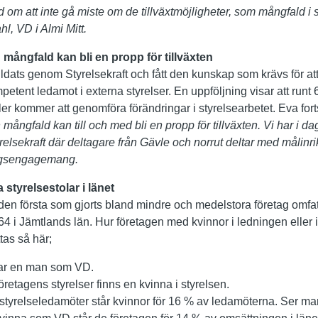
nd om att inte gå miste om de tillväxtmöjligheter, som mångfald i 
l, VD i Almi Mitt.
mångfald kan bli en propp för tillväxten
ldats genom Styrelsekraft och fått den kunskap som krävs för at
petent ledamot i externa styrelser. En uppföljning visar att runt
er kommer att genomföra förändringar i styrelsearbetet. Eva forts
mångfald kan till och med bli en propp för tillväxten. Vi har i d
elsekraft där deltagare från Gävle och norrut deltar med målinri
ingsengagemang.
 styrelsestolar i länet
n första som gjorts bland mindre och medelstora företag omfatt
64 i Jämtlands län. Hur företagen med kvinnor i ledningen eller i 
as så här;
har en man som VD.
 företagens styrelser finns en kvinna i styrelsen.
t styrelseledamöter står kvinnor för 16 % av ledamöterna. Ser m