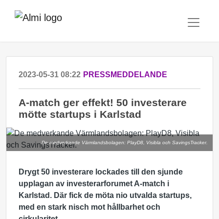
2023-05-31 08:22
PRESSMEDDELANDE
A-match ger effekt! 50 investerare
mötte startups i Karlstad
De medverkande Värmlandsbolagen: PlayD8, Visibla och SavingsTracker.
Drygt 50 investerare lockades till den sjunde
upplagan av investerarforumet A-match i
Karlstad. Där fick de möta nio utvalda startups,
med en stark nisch mot hållbarhet och
cirkularitet.