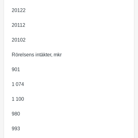
20122
20112
20102
Rörelsens intäkter, mkr
901
1 074
1 100
980
993