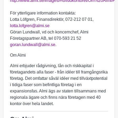
http://www.almi.se/Images/Huvudkontoret/Om%20Almi/Fi
För ytterligare information kontakta:
Lotta Löfgren, Finansdirektör, 072-212 07 01,
lotta.lofgren@almi.se
Göran Lundwall, vd och koncernchef, Almi
Företagspartner AB, tel 070-593 21 52
goran.lundwall@almi.se
.
Om Almi
Almi erbjuder rådgivning, lån och riskkapital i
företagandets alla faser - från idéer till framgångsrika
företag. Det omfattar såväl idéer med tillväxtpotential
i tidiga faser som befintliga företag i en
expansionsfas. Almi ägs av staten tillsammans med
regionala ägare och finns nära företagen med 40
kontor över hela landet.