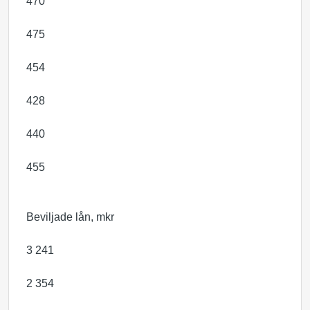
470
475
454
428
440
455
Beviljade lån, mkr
3 241
2 354