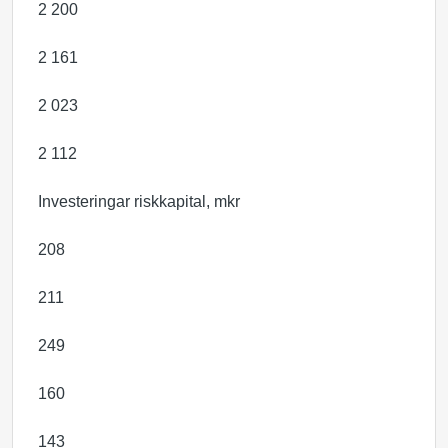
2 200
2 161
2 023
2 112
Investeringar riskkapital, mkr
208
211
249
160
143