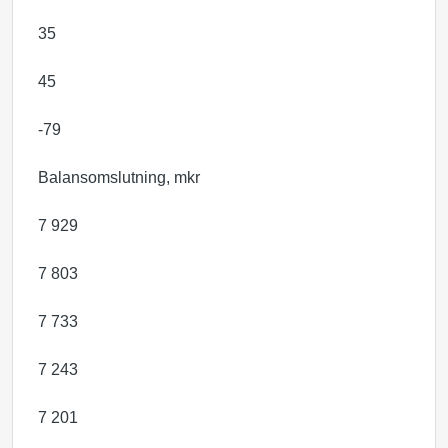
35
45
-79
Balansomslutning, mkr
7 929
7 803
7 733
7 243
7 201