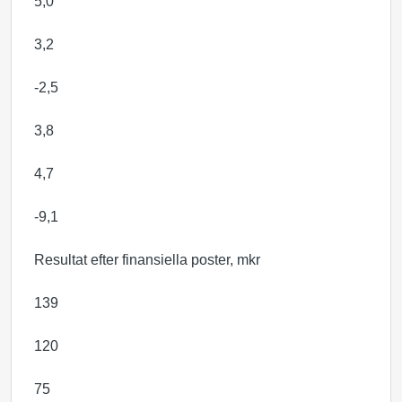
5,0
3,2
-2,5
3,8
4,7
-9,1
Resultat efter finansiella poster, mkr
139
120
75