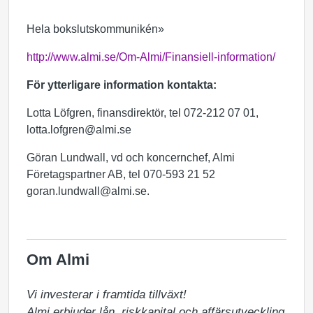
Hela bokslutskommunikén»
http://www.almi.se/Om-Almi/Finansiell-information/
För ytterligare information kontakta:
Lotta Löfgren, finansdirektör, tel 072-212 07 01,
lotta.lofgren@almi.se
Göran Lundwall, vd och koncernchef, Almi
Företagspartner AB, tel 070-593 21 52
goran.lundwall@almi.se.
Om Almi
Vi investerar i framtida tillväxt!

Almi erbjuder lån, riskkapital och affärsutveckling 