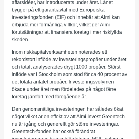
affärsidéer, har introducerats under året. Lånet
bygger på ett garantiavtal med Europeiska
investeringsfonden (EIF) och innebär att Almi kan
erbjuda mer förmånliga villkor, vilket ger Almi
förutsättningar att finansiera företag i mer riskfyllda
skeden.
Inom riskkapitalverksamheten noterades ett
rekordstort inflöde av investeringspropåer under året
och totalt analyserades drygt 1000 propåer. Störst
inflöde var i Stockholm som stod för ca 40 procent av
det totala antalet propåer. Investeringsvolymen
ökade under året men fördelades på något färre
företag jämfört med föregående år.
Den genomsnittliga investeringen har således ökat
något vilket är en effekt av att Almi Invest Greentech
nu är igång och generellt gör större investeringar.
Greentech-fonden har också förändrat
investeringarnas branschfördelning. Mätt i volym är