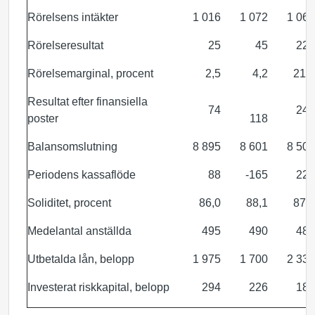
Rörelsens intäkter
1 016
1 072
1 061
Rörelseresultat
25
45
229
Rörelsemarginal, procent
2,5
4,2
21,6
Resultat efter finansiella
74
241
poster
118
Balansomslutning
8 895
8 601
8 509
Periodens kassaflöde
88
-165
227
Soliditet, procent
86,0
88,1
87,6
Medelantal anställda
495
490
487
Utbetalda lån, belopp
1 975
1 700
2 335
Investerat riskkapital, belopp
294
226
181