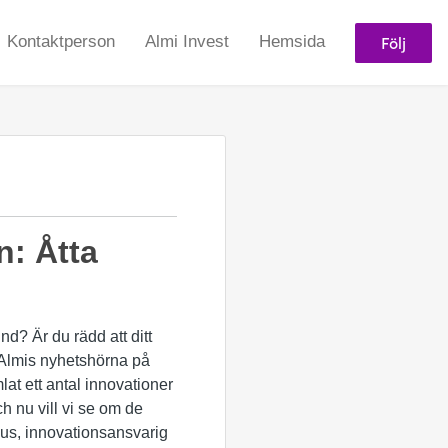
Följ
Kontaktperson
Almi Invest
Hemsida
n: Åtta
nd? Är du rädd att ditt
i Almis nyhetshörna på
at ett antal innovationer
ch nu vill vi se om de
ius, innovationsansvarig