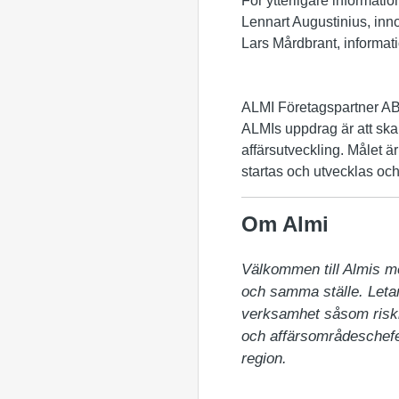
För ytterligare informatio
Lennart Augustinius, inn
Lars Mårdbrant, informat
ALMI Företagspartner A
ALMIs uppdrag är att skap
affärsutveckling. Målet är
startas och utvecklas och 
Om Almi
Välkommen till Almis m
och samma ställe. Letar 
verksamhet såsom riskka
och affärsområdeschefer
region.