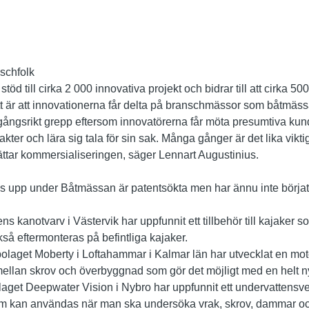
schfolk
töd till cirka 2 000 innovativa projekt och bidrar till att cirka 50
tt är att innovationerna får delta på branschmässor som båtmäs
mgångsrikt grepp eftersom innovatörerna får möta presumtiva kun
kter och lära sig tala för sin sak. Många gånger är det lika vikti
ttar kommersialiseringen, säger Lennart Augustinius.
s upp under Båtmässan är patentsökta men har ännu inte börjat sä
ns kanotvarv i Västervik har uppfunnit ett tillbehör till kajaker 
kså eftermonteras på befintliga kajaker.
bolaget Moberty i Loftahammar i Kalmar län har utvecklat en mo
lan skrov och överbyggnad som gör det möjligt med en helt ny
olaget Deepwater Vision i Nybro har uppfunnit ett undervattens
m kan användas när man ska undersöka vrak, skrov, dammar oc