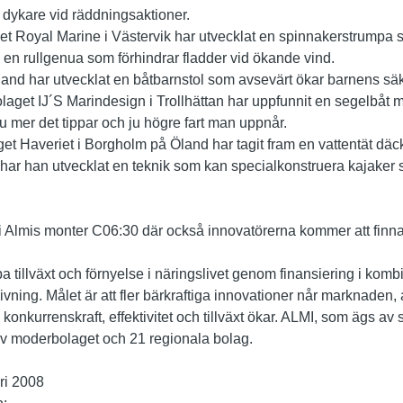
 dykare vid räddningsaktioner.
get Royal Marine i Västervik har utvecklat en spinnakerstrumpa s
 en rullgenua som förhindrar fladder vid ökande vind.
land har utvecklat en båtbarnstol som avsevärt ökar barnens säker
olaget IJ´S Marindesign i Trollhättan har uppfunnit en segelbåt
ju mer det tippar och ju högre fart man uppnår.
get Haveriet i Borgholm på Öland har tagit fram en vattentät d
ar han utvecklat en teknik som kan specialkonstruera kajaker 
i Almis monter C06:30 där också innovatörerna kommer att finnas
a tillväxt och förnyelse i näringslivet genom finansiering i kom
vning. Målet är att fler bärkraftiga innovationer når marknaden, at
s konkurrenskraft, effektivitet och tillväxt ökar. ALMI, som ägs a
av moderbolaget och 21 regionala bolag.
ri 2008