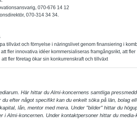
n:
ovationsansvarig, 070-676 14 12
ionsdirektör, 070-314 34 34.
B
a tillväxt och förnyelse i näringslivet genom finansiering i ko
 att fler innovativa idéer kommersialiseras framgångsrikt, att fler 
att fler företag ökar sin konkurrenskraft och tillväxt
ediarum. Här hittar du Almi-koncernens samtliga pressmedd
du efter något specifikt kan du enkelt söka på län, bolag ell
pital, lån, mentor med mera. Under "bilder" hittar du högupp
 i Almi-koncernen. Under kontaktpersoner hittar du media-ko