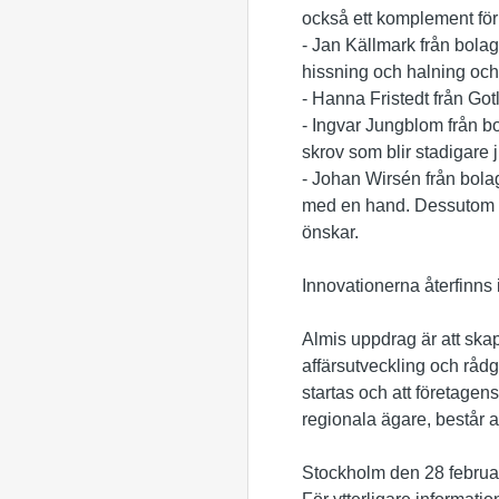
också ett komplement för
- Jan Källmark från bola
hissning och halning och
- Hanna Fristedt från Got
- Ingvar Jungblom från b
skrov som blir stadigare 
- Johan Wirsén från bola
med en hand. Dessutom h
önskar.
Innovationerna återfinns 
Almis uppdrag är att skap
affärsutveckling och rådgi
startas och att företagen
regionala ägare, består 
Stockholm den 28 februa