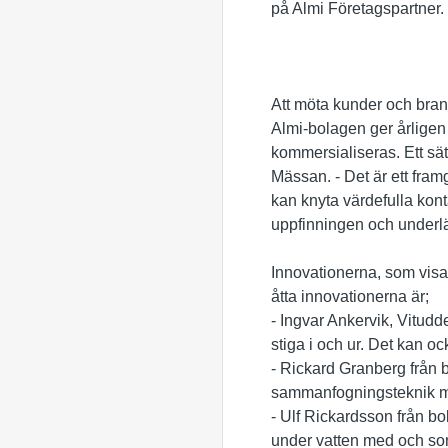
på Almi Företagspartner.
Att möta kunder och bran
Almi-bolagen ger årligen s
kommersialiseras. Ett sä
Mässan. - Det är ett fra
kan knyta värdefulla konta
uppfinningen och underlä
Innovationerna, som visa
åtta innovationerna är;
- Ingvar Ankervik, Vitudde
stiga i och ur. Det kan oc
- Rickard Granberg från 
sammanfogningsteknik mel
- Ulf Rickardsson från b
under vatten med och so