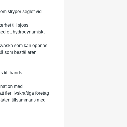
om stryper seglet vid
het till sjöss.
 med ett hydrodynamiskt
äckväska som kan öppnas
så som beställaren
 till hands.
bination med
t fler livskraftiga företag
v staten tillsammans med