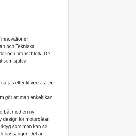
0 innovationer
san och Tekniska
der och branschfolk. De
gt som själva
ljas eller tillverkas. De
som gör att man enkelt kan
torbåt med en ny
 design för motorbåtar.
verktyg som man kan se
h bassänger. Det är