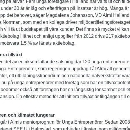
gång på allvar. Fem unga företagare i Halland har valts ut och till
under 30 år är låg och efterfrågan på insatser är hög. Många är
 upp det behovet, säger Magdalena Johansson, VD Almi Halland.
 Norrman, som med en kollega driver miljöcertifieringsföretage
h vill få ut budskapet till våra kunder. Det finns så mycket vi kan
ktiebolag i länet och enligt uppgifter från 2012 drivs 217 aktieb
 motsvara 1,5 % av länets aktiebolag.
ra tillväxt
n del av en riksomfattande satsning där 120 unga entreprenörer 
a Entreprenörer, som regeringen uppdragit åt Almi att genomfö
entor, ett utbildningsstipendium och nationella nätverksträffar var
ar nu på unga entreprenörer med företag som har en tillväxtpoten
i bedömer också att företagen har en långsiktig lönsamhet och e
nsion. En effektiv metod för att initiera tillväxt är tillgången till
uren och klimatet fungerar
går i Almis mentorprogram för Unga Entreprenörer. Sedan 2008
taget SEE U i Halmstad, som erbjuder tjänster inom miljöområ