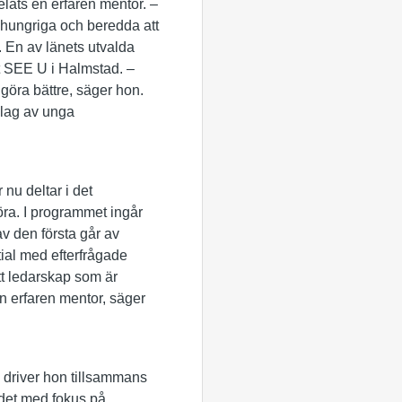
delats en erfaren mentor. –
 hungriga och beredda att
 En av länets utvalda
t SEE U i Halmstad. –
 göra bättre, säger hon.
olag av unga
nu deltar i det
ra. I programmet ingår
av den första går av
tial med efterfrågade
tt ledarskap som är
 en erfaren mentor, säger
 driver hon tillsammans
det med fokus på