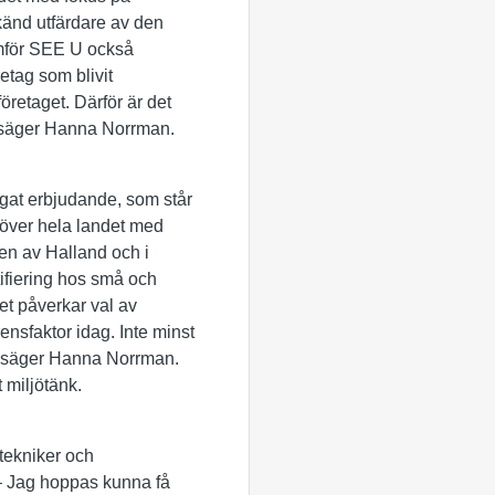
känd utfärdare av den
omför SEE U också
retag som blivit
öretaget. Därför är det
n, säger Hanna Norrman.
ågat erbjudande, som står
a över hela landet med
sten av Halland och i
tifiering hos små och
Det påverkar val av
nsfaktor idag. Inte minst
d, säger Hanna Norrman.
 miljötänk.
tekniker och
– Jag hoppas kunna få