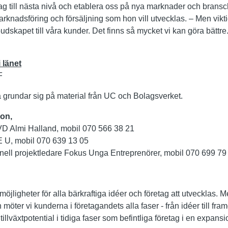
etag till nästa nivå och etablera oss på nya marknader och bransc
nadsföring och försäljning som hon vill utvecklas. – Men viktig
t budskapet till våra kunder. Det finns så mycket vi kan göra bättre
 länet
F
a grundar sig på material från UC och Bolagsverket.
ion,
D Almi Halland, mobil 070 566 38 21
U, mobil 070 639 13 05
nell projektledare Fokus Unga Entreprenörer, mobil 070 699 79
möjligheter för alla bärkraftiga idéer och företag att utvecklas. 
 möter vi kunderna i företagandets alla faser - från idéer till fr
illväxtpotential i tidiga faser som befintliga företag i en expansi