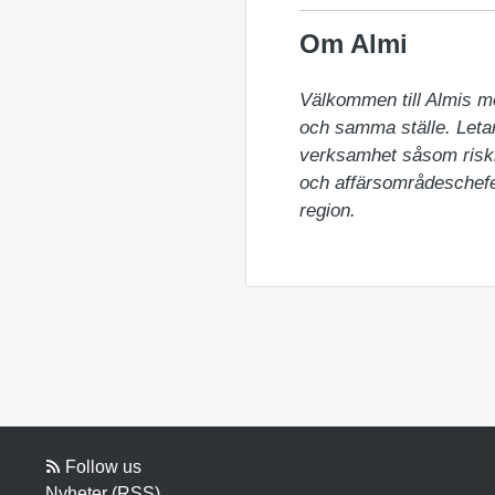
Om Almi
Välkommen till Almis m
och samma ställe. Letar 
verksamhet såsom riskka
och affärsområdeschefer
region.
Follow us
Nyheter (RSS)