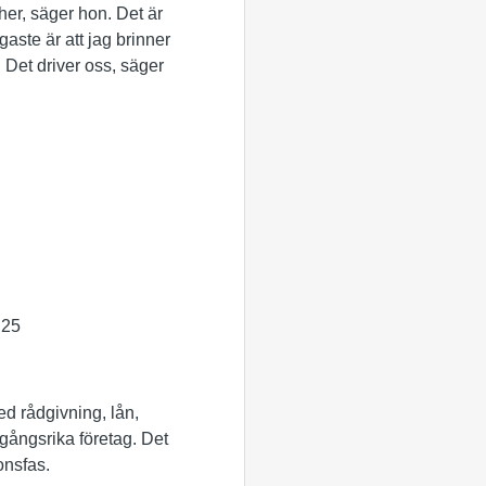
her, säger hon. Det är
aste är att jag brinner
. Det driver oss, säger
 25
Med rådgivning, lån,
amgångsrika företag. Det
onsfas.