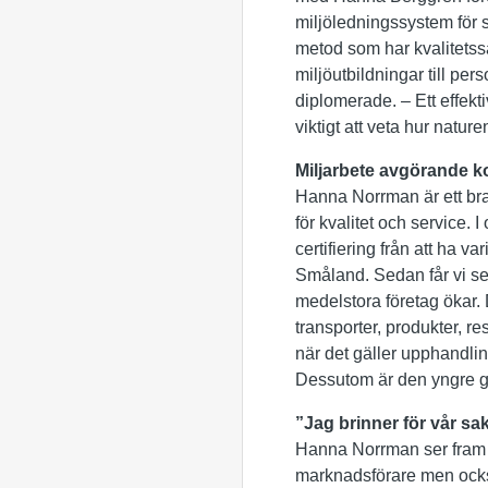
miljöledningssystem för 
metod som har kvalitets
miljöutbildningar till per
diplomerade. – Ett effekt
viktigt att veta hur natu
Miljarbete avgörande k
Hanna Norrman är ett bra
för kvalitet och service.
certifiering från att ha va
Småland. Sedan får vi se,
medelstora företag ökar. D
transporter, produkter, 
när det gäller upphandli
Dessutom är den yngre gen
”Jag brinner för vår sa
Hanna Norrman ser fram 
marknadsförare men också