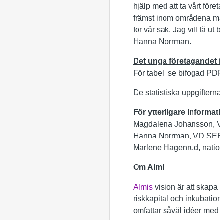
hjälp med att ta vårt för
främst inom områdena mark
för vår sak. Jag vill få u
Hanna Norrman.
Det unga företagandet i
För tabell se bifogad PD
De statistiska uppgiftern
För ytterligare informat
Magdalena Johansson, V
Hanna Norrman, VD SEE 
Marlene Hagenrud, natio
Om Almi
Almis
vision är att skapa 
riskkapital och inkubation
omfattar såväl idéer med t