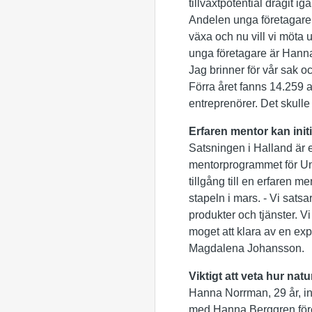
tillväxtpotential dragit i
Andelen unga företagare 
växa och nu vill vi möta
unga företagare är Hanna
Jag brinner för vår sak oc
Förra året fanns 14.259 a
entreprenörer. Det skulle
Erfaren mentor kan initie
Satsningen i Halland är e
mentorprogrammet för Ung
tillgång till en erfaren m
stapeln i mars. - Vi sats
produkter och tjänster. V
moget att klara av en expa
Magdalena Johansson.
Viktigt att veta hur nat
Hanna Norrman, 29 år, in
med Hanna Berggren före