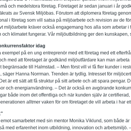
små och medelstora företag. Företaget är sedan januari i år god
säkrats av Svensk Miljöbas. Förutom att diplomera företag gen
sonal i företag som vill satsa på miljöarbete och revision av de fö
ivt miljöarbete kräver också engagemang hos alla som arbetar i f
ren och klimatet fungerar. Vår miljöutbildning ger den kunskape
onkurrensfaktor idag
 exempel på en ung entreprenör med ett företag med ett efterfr
 I och med att företaget är godkänd miljöutfärdare kan man arbet
rit begränsade till Halmstad. – Men först vill vi få fler kunder i re
 säger Hanna Norrman. Trenden är tydlig. Intresset för miljöcer
et är ett sätt att få struktur på sitt arbete och att spara pengar. 
resor och energianvändning. – Det är också en avgörande konkurre
ngar både inom det offentliga och när kunden själv är certifiera
erationen alltmer vaken för om företaget de vill arbeta i har ett
k”
emot samarbetet med sin mentor Monika Viklund, som både är 
 med erfarenhet inom utbildning, innovation och arbetsmiljö. 