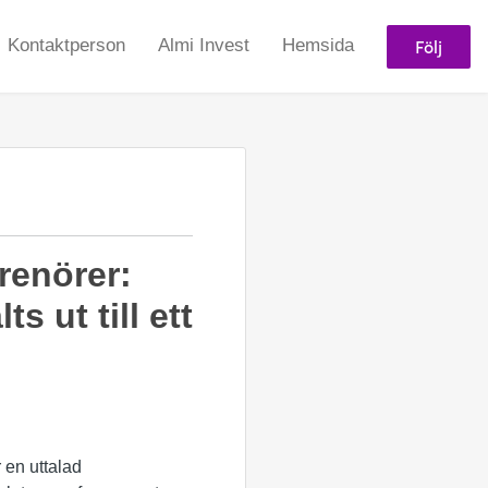
Följ
Kontaktperson
Almi Invest
Hemsida
renörer:
s ut till ett
 en uttalad