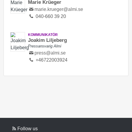
Marie Krüeger
marie.krueger@almi.se
040-660 39 20
KOMMUNIKATÖR
Joakim Liljeberg
Pressansvarig Almi
press@almi.se
+46722003924
Follow us