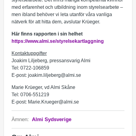
med erfarenhet och utbildning inom styrelsearbete –
men ibland behöver vi leta utanför våra vanliga
nätverk för att hitta dem, avslutar Krüeger.
Här finns rapporten i sin helhet
https://www.almi.se/styrelsekartlaggning
Kontaktuppgifter
Joakim Liljeberg, pressansvarig Almi
Tel: 0722-106859
E-post: joakim.liljeberg@almi.se
Marie Krüeger, vd Almi Skåne
Tel: 0706-551219
E-post: Marie.Krueger@almi.se
Ämnen:
Almi Sydsverige