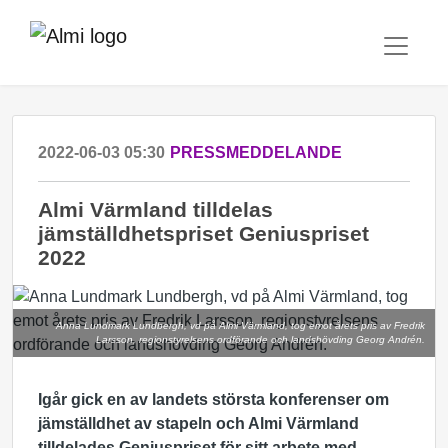
2022-06-03 05:30
PRESSMEDDELANDE
Almi Värmland tilldelas
jämställdhetspriset Geniuspriset
2022
Anna Lundmark Lundbergh, vd på Almi Värmland, tog emot årets pris av Fredrik
Larsson, regionstyrelsens ordförande och landshövding Georg Andrén.
Igår gick en av landets största konferenser om
jämställdhet av stapeln och Almi Värmland
tilldelades Geniuspriset för sitt arbete med