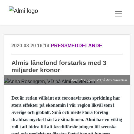
2020-03-20 16:14
PRESSMEDDELANDE
Almis lånefond förstärks med 3
miljarder kronor
Anna Rosengren, VD på Almi GävleDala
Det är redan välkänt att coronavirusets spridning har
stora effekter på ekonomin i vår region likväl som i
Sverige och globalt. Små och medelstora företag
drabbas mycket hårt av situationen. Almi har en viktig
roll i att bidra till att kreditförsörjningen till svenska
små och medelstora företag fortsätter att fungera.