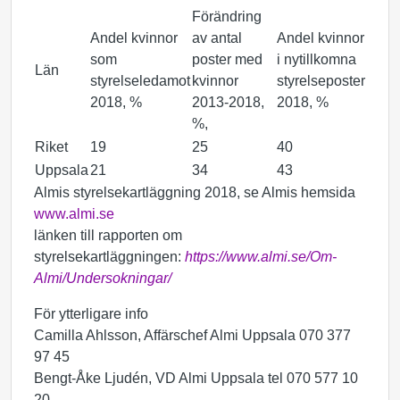
Förändring
Andel kvinnor
av antal
Andel kvinnor
som
poster med
i nytillkomna
Län
styrelseledamot
kvinnor
styrelseposter
2018, %
2013-2018,
2018, %
%,
Riket
19
25
40
Uppsala
21
34
43
Almis styrelsekartläggning 2018, se Almis hemsida
www.almi.se
länken till rapporten om
styrelsekartläggningen:
https://www.almi.se/Om-
Almi/Undersokningar/
För ytterligare info
Camilla Ahlsson, Affärschef Almi Uppsala 070 377
97 45
Bengt-Åke Ljudén, VD Almi Uppsala tel 070 577 10
20