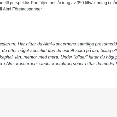
onellt perspektiv. Portföljen består idag av 350 tillväxtbolag i m
till Almi Företagspartner
ediarum. Här hittar du Almi-koncernens samtliga pressmedd
du efter något specifikt kan du enkelt söka på län, bolag ell
pital, lån, mentor med mera. Under "bilder" hittar du högupp
 i Almi-koncernen. Under kontaktpersoner hittar du media-ko