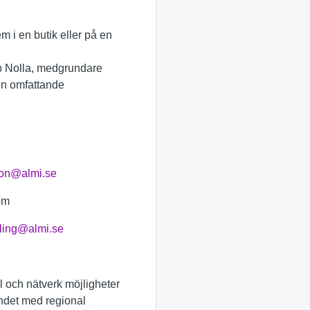
m i en butik eller på en
sep Nolla, medgrundare
 en omfattande
son@almi.se
om
ling@almi.se
al och nätverk möjligheter
landet med regional