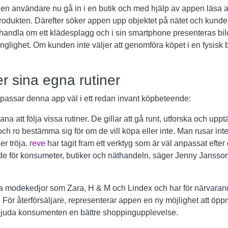
en användare nu gå in i en butik och med hjälp av appen läsa 
rodukten. Därefter söker appen upp objektet på nätet och kunden
 handla om ett klädesplagg och i sin smartphone presenteras bilde
gänglighet. Om kunden inte väljer att genomföra köpet i en fysisk b
r sina egna rutiner
assar denna app väl i ett redan invant köpbeteende:
na att följa vissa rutiner. De gillar att gå runt, utforska och up
ch ro bestämma sig för om de vill köpa eller inte. Man rusar inte 
er tröja.
reve
har tagit fram ett verktyg som är väl anpassat efte
 både för konsumeter, butiker och näthandeln, säger Jenny Janss
ra modekedjor som Zara, H & M och Lindex och har för närvarand
 För återförsäljare, representerar appen en ny möjlighet att öp
rbjuda konsumenten en bättre shoppingupplevelse.