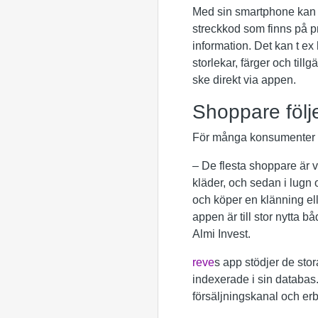
Med sin smartphone kan 
streckkod som finns på p
information. Det kan t ex
storlekar, färger och till
ske direkt via appen.
Shoppare följe
För många konsumenter p
– De flesta shoppare är va
kläder, och sedan i lugn o
och köper en klänning ell
appen är till stor nytta
Almi Invest.
reve
s app stödjer de sto
indexerade i sin databas.
försäljningskanal och e