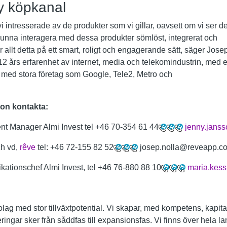
y köpkanal
 intresserade av de produkter som vi gillar, oavsett om vi ser de
 kunna interagera med dessa produkter sömlöst, integrerat och
 allt detta på ett smart, roligt och engagerande sätt, säger Jo
12 års erfarenhet av internet, media och telekomindustrin, med
 med stora företag som Google, Tele2, Metro och
ion kontakta:
nt Manager Almi Invest tel +46 70-354 61 44
jenny.jans
ch vd,
rêve
tel: +46 72-155 82 52
josep.nolla@reveapp.c
ationschef Almi Invest, tel +46 76-880 88 10
maria.kess
bolag med stor tillväxtpotential. Vi skapar, med kompetens, kapit
teringar sker från såddfas till expansionsfas. Vi finns över hela 