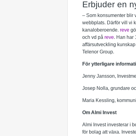
Erbjuder en n
– Som konsumenter blir vi
webbplats. Därför vill vi
kanaloberoende.
reve
gör
och vd på
reve
. Han har 
affärsutveckling kunskap
Telenor Group.
För ytterligare informat
Jenny Jansson, Investme
Josep Nolla, grundare o
Maria Kessling, kommunik
Om Almi Invest
Almi Invest investerar i 
för bolag att växa. Inves