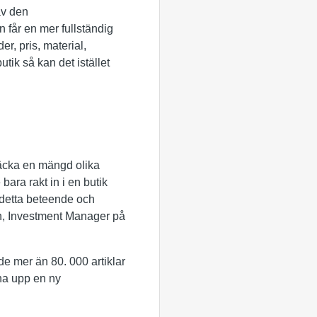
av den
 får en mer fullständig
r, pris, material,
utik så kan det istället
ptäcka en mängd olika
bara rakt in i en butik
r detta beteende och
on, Investment Manager på
e mer än 80. 000 artiklar
pna upp en ny