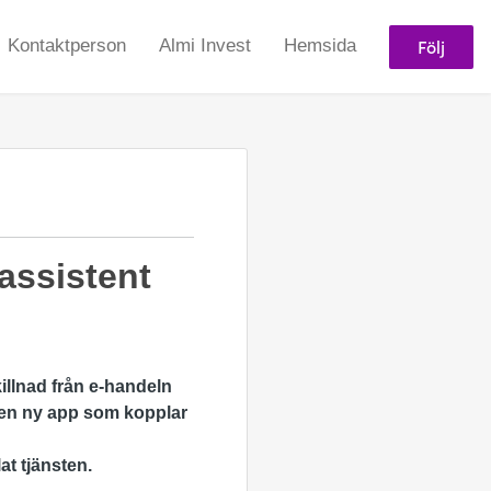
Följ
Kontaktperson
Almi Invest
Hemsida
assistent
killnad från e-handeln
 en ny app som kopplar
t tjänsten.