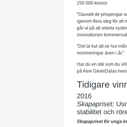
250 000 kronor.
”Oavsett de prispengar o
igenom flera steg för at
går ut på att arbeta syste
innovationen kommersial
”Det är kul att se hur må
nomineringar även i år.”
Har du en idé som du vil
på Almi GävleDalas hem
Tidigare vin
2016
Skapapriset:
Usm
stabilitet och rör
Skapapriset för unga i