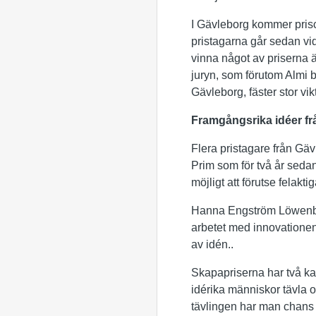
I Gävleborg kommer prisc
pristagarna går sedan vid
vinna något av priserna ä
juryn, som förutom Almi 
Gävleborg, fäster stor vi
Framgångsrika idéer f
Flera pristagare från Gäv
Prim som för två år seda
möjligt att förutse felaktig
Hanna Engström Löwenborg
arbetet med innovationen
av idén..
Skapapriserna har två ka
idérika människor tävla 
tävlingen har man chans 