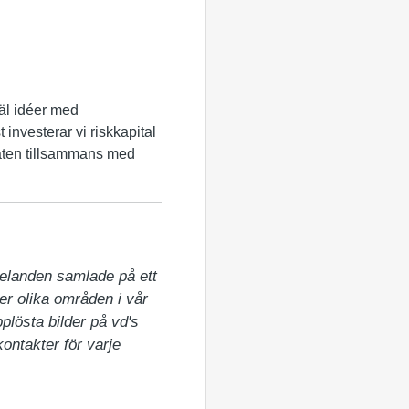
väl idéer med
 investerar vi riskkapital
staten tillsammans med
elanden samlade på ett 
er olika områden i vår 
lösta bilder på vd's 
ntakter för varje 