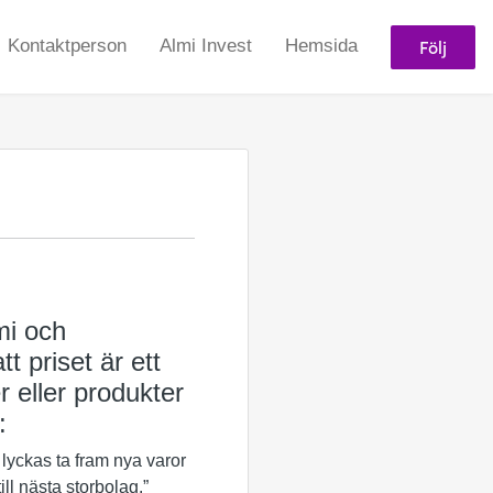
Följ
Kontaktperson
Almi Invest
Hemsida
mi och
t priset är ett
r eller produkter
:
i lyckas ta fram nya varor
ll nästa storbolag.”