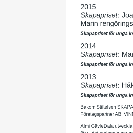
2015
Skapapriset:
Joa
Marin rengörings
Skapapriset för unga i
2014
Skapapriset:
Mari
Skapapriset för unga i
2013
Skapapriset
: Håk
Skapapriset för unga i
Bakom Stiftelsen SKAPA
Företagspartner AB, VIN
Almi GävleDala utvecklar 