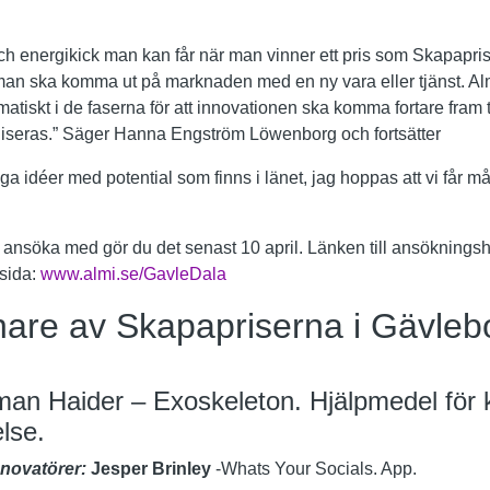
ch energikick man kan får när man vinner ett pris som Skapapri
t man ska komma ut på marknaden med en ny vara eller tjänst. A
matiskt i de faserna för att innovationen ska komma fortare fram t
iseras.” Säger Hanna Engström Löwenborg och fortsätter
nga idéer med potential som finns i länet, jag hoppas att vi får
l ansöka med gör du det senast 10 april. Länken till ansöknings
sida:
www.almi.se/GavleDala
nare av Skapapriserna i Gävleb
an Haider – Exoskeleton. Hjälpmedel för 
else.
nnovatörer:
Jesper Brinley
-Whats Your Socials. App.