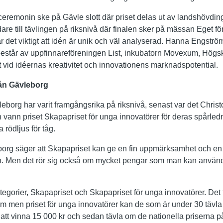
eremonin ske på Gävle slott där priset delas ut av landshövding
are till tävlingen på riksnivå där finalen sker på mässan Eget fö
r det viktigt att idén är unik och väl analyserad. Hanna Engstr
består av uppfinnareföreningen List, inkubatorn Movexum, Högs
kt vid idéernas kreativitet och innovationens marknadspotential.
rån Gävleborg
leborg har varit framgångsrika på riksnivå, senast var det Chris
n vann priset Skapapriset för unga innovatörer för deras spårle
a rödljus för tåg.
 säger att Skapapriset kan ge en fin uppmärksamhet och en en
. Men det rör sig också om mycket pengar som man kan använda 
tegorier, Skapapriset och Skapapriset för unga innovatörer. Det
om men priset för unga innovatörer kan de som är under 30 tävla
att vinna 15 000 kr och sedan tävla om de nationella priserna p