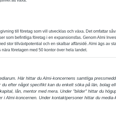
slivet att växa.
givning till företag som vill utvecklas och växa. Det omfattar så
 faser som befintliga företag i en expansionsfas. Genom Almi Invest
 med stor tillväxtpotential och en skalbar affärsidé. Almi ägs av 
s nära företagen med 50 kontor över hela landet.
ediarum. Här hittar du Almi-koncernens samtliga pressmedd
du efter något specifikt kan du enkelt söka på län, bolag ell
pital, lån, mentor med mera. Under "bilder" hittar du högupp
 i Almi-koncernen. Under kontaktpersoner hittar du media-ko