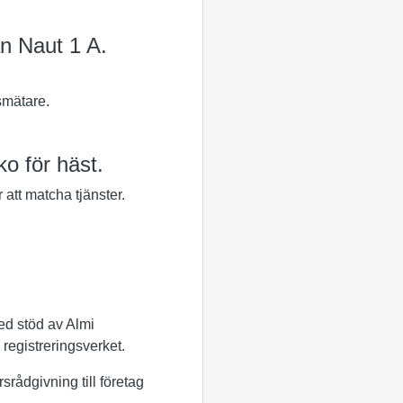
n Naut 1 A.
mätare.
o för häst.
 att matcha tjänster.
d stöd av Almi
egistreringsverket.
rådgivning till företag