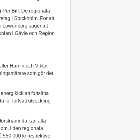
 Per Bill. De regionala
retag i Stockholm. För att
öm Löwenborg säger att
kolan i Gävle och Region
toffer Hamin och Viktor
dningsmätare som gör det
ergikick att fortsätta
för fortsatt utveckling
 förstnämnda kan alla
 om. I den regionala
å 550 000 kr respektive