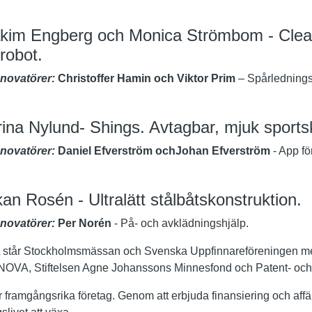
kim Engberg och Monica Strömbom - Clea
robot.
nnovatörer:
Christoffer Hamin och Viktor Prim
– Spårlednings
na Nylund- Shings. Avtagbar, mjuk sportsk
nnovatörer:
Daniel Efverström ochJohan Efverström
- App för
an Rosén - Ultralätt stålbåtskonstruktion.
nnovatörer:
Per Norén
- På- och avklädningshjälp.
 står Stockholmsmässan och Svenska Uppfinnareföreningen me
NOVA, Stiftelsen Agne Johanssons Minnesfond och Patent- och r
framgångsrika företag. Genom att erbjuda finansiering och affärs