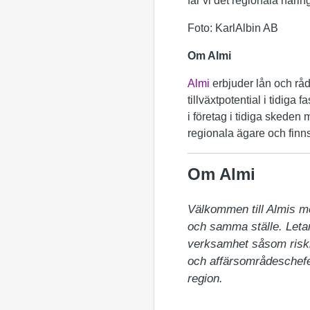
får vi det regionala näring
Foto: KarlAlbin AB
Om Almi
Almi
erbjuder lån och råd
tillväxtpotential i tidiga
i företag i tidiga skeden
regionala ägare och finn
Om Almi
Välkommen till Almis m
och samma ställe. Letar 
verksamhet såsom riskka
och affärsområdeschefer
region.