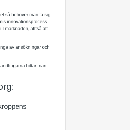
set så behöver man ta sig
lmis innovationsprocess
ill marknaden, alltså att
 många av ansökningar och
handlingarna hittar man
org:
kroppens