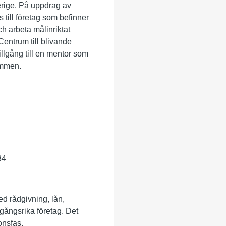
rige. På uppdrag av
till företag som befinner
och arbeta målinriktat
entrum till blivande
llgång till en mentor som
ammen.
84
Med rådgivning, lån,
amgångsrika företag. Det
onsfas.