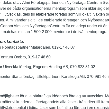
r delas ut av Almi Företagspartner och NyföretagarCentrum Sve
ver de båda organisationerna mentorprogram som riktar sig dels 
ill utvecklas, dels till etablerade företag som vill öka tillväxten 
r. Almi vänder sig till de etablerade företagen och NyföretagarC
. Genom Almi och NyföretagarCentrum får en adept under ett år ti
je år matchas mellan 1 500-2 000 mentorpar i de två mentorprogr
ion, kontakta:
i Företagspartner Mälardalen, 019-17 48 07
Centrum Örebro, 019-17 48 60
r Utveckla företag, Engcom Holding AB, 070-823 31 02
entor Starta företag, Effektpartner i Karlskoga AB, 070-981 46 
möjligheter för alla bärkraftiga idéer och företag att utvecklas. 
 möter vi kunderna i företagandets alla faser - från idéer till fr
illväxtpotential i tidiga faser som befintliga företag i en expansi