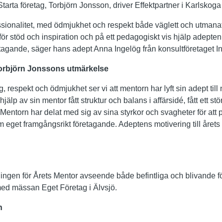
Starta företag, Torbjörn Jonsson, driver Effektpartner i Karlskog
ssionalitet, med ödmjukhet och respekt både väglett och utmanat
t för stöd och inspiration och på ett pedagogiskt vis hjälp adep
etagande, säger hans adept Anna Ingelög från konsultföretaget I
 Torbjörn Jonssons utmärkelse
respekt och ödmjukhet ser vi att mentorn har lyft sin adept til
älp av sin mentor fått struktur och balans i affärsidé, fått ett st
 Mentorn har delat med sig av sina styrkor och svagheter för att 
get framgångsrikt företagande. Adeptens motivering till årets m
ningen för Årets Mentor avseende både befintliga och blivande f
d mässan Eget Företag i Älvsjö.
n