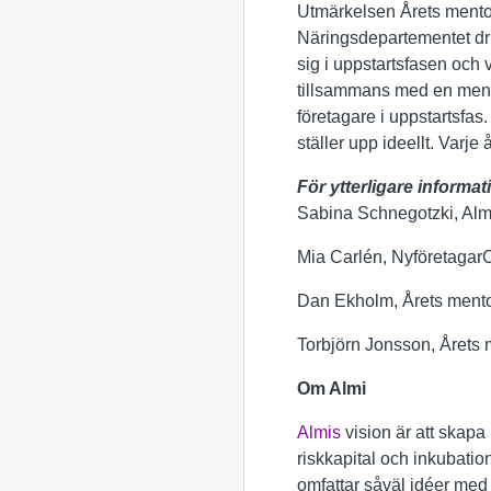
Utmärkelsen Årets mento
Näringsdepartementet dri
sig i uppstartsfasen och v
tillsammans med en mento
företagare i uppstartsfas
ställer upp ideellt. Var
För ytterligare informat
Sabina Schnegotzki, Alm
Mia Carlén, Nyföretagar
Dan Ekholm, Årets mento
Torbjörn Jonsson, Årets m
Om Almi
Almis
vision är att skapa 
riskkapital och inkubation
omfattar såväl idéer med t