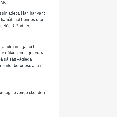
a AB
 sin adept. Han har varit
ten framåt mot hennes dröm
ngelög & Partner.
l nya utmaningar och
örre nätverk och genererat
på så sätt vägleda
entor berör oss alla i
öretag i Sverige sker den