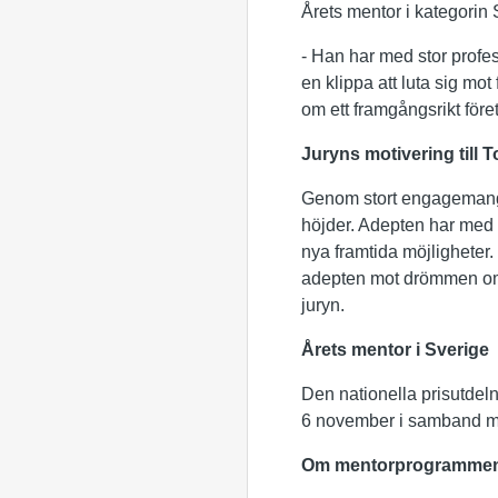
Årets mentor i kategorin 
- Han har med stor profe
en klippa att luta sig mo
om ett framgångsrikt för
Juryns motivering till
Genom stort engagemang, 
höjder. Adepten har med hj
nya framtida möjligheter.
adepten mot drömmen om e
juryn.
Årets mentor i Sverige
Den nationella prisutdel
6 november i samband me
Om mentorprogramme