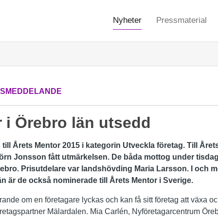
Nyheter
Pressmaterial
SSMEDDELANDE
 i Örebro län utsedd
ill Årets Mentor 2015 i kategorin Utveckla företag. Till Året
jörn Jonsson fått utmärkelsen. De båda mottog under tisdag
ebro. Prisutdelare var landshövding Maria Larsson. I och med
än är de också nominerade till Årets Mentor i Sverige.
rande om en företagare lyckas och kan få sitt företag att växa o
retagspartner Mälardalen. Mia Carlén, Nyföretagarcentrum Öre