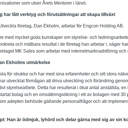
nisationer som utser Årets Mentorer i länet.
har fått verktyg och förutsättningar att skapa tillväxt
 Utveckla företag, Dan Ekholm, arbetar för Engcon Holding AB.
re med mycket goda kunskaper om styrelse- och ledningsarbete
onkreta och mätbara resultat i de företag han arbetar i, säger 
öretaget MK Sales som arbetar med internetmarknadsföring och 
 Dan Ekholms utmärkelse
la för struktur och har med sina erfarenheter och sitt stora nätver
n har utvecklat förmågan att driva utveckling och förändring gen
ivt styrelsearbete. Detta har resulterat i ökat antal anställda, en
startat bolag och en omsättningsökning i ett av bolagen med 30 
 som adepten behövde gällande personalfrågor och att implemen
t: Han är ödmjuk, lyhörd och delar gärna med sig av sin 