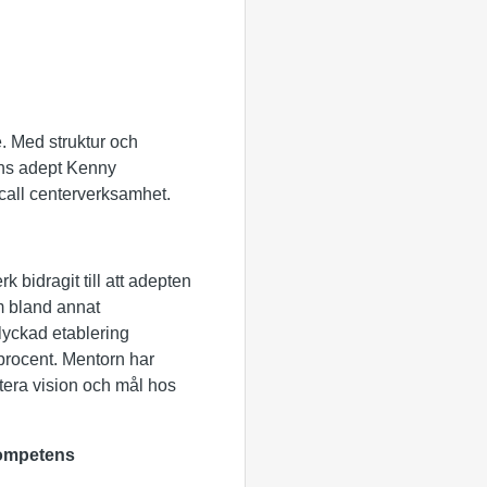
. Med struktur och
hans adept Kenny
call centerverksamhet.
k bidragit till att adepten
om bland annat
 lyckad etablering
procent. Mentorn har
tera vision och mål hos
kompetens