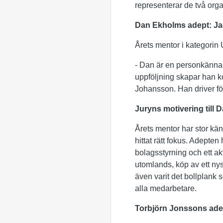
representerar de två orga
Dan Ekholms adept: Jag 
Årets mentor i kategorin
- Dan är en personkänna
uppföljning skapar han k
Johansson. Han driver f
Juryns motivering till
Årets mentor har stor käns
hittat rätt fokus. Adepte
bolagsstyrning och ett akt
utomlands, köp av ett ny
även varit det bollplank
alla medarbetare.
Torbjörn Jonssons adep