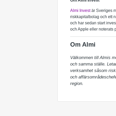
Om Almi Invest
Almi Invest
är Sveriges me
riskkapitalbolag och ett n
och har sedan start inves
och Apple eller noterats 
Om Almi
Välkommen till Almis m
och samma ställe. Letar 
verksamhet såsom riskka
och affärsområdeschefer
region.