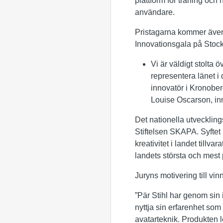
plattform för träning och
användare.
Pristagarna kommer även
Innovationsgala på Sto
Vi är väldigt stolta
representera länet i 
innovatör i Kronober
Louise Oscarson, in
Det nationella utvecklings
Stiftelsen SKAPA. Syftet 
kreativitet i landet tillv
landets största och mest 
Juryns motivering till vi
”Pär Stihl har genom sin 
nyttja sin erfarenhet som
avatarteknik. Produkten l