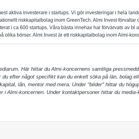
st aktiva investerare i startups. Vi gör investeringar i hela land
ationellt riskkapitalbolag inom GreenTech. Almi Invest förvaltar c
terat i ca 600 startups. Våra bästa innehav har förvärvats av bl a
på olika börser. Almi Invest är ett riskkapitalbolag inom Almi-kon
ediarum. Här hittar du Almi-koncernens samtliga pressmedd
du efter något specifikt kan du enkelt söka på län, bolag ell
pital, lån, mentor med mera. Under "bilder" hittar du högupp
 i Almi-koncernen. Under kontaktpersoner hittar du media-ko