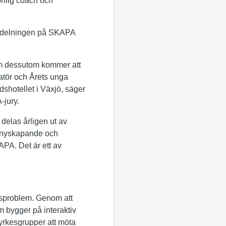
sonlig coach och
sutdelningen på SKAPA
som dessutom kommer att
vatör och Årets unga
shotellet i Växjö, säger
-jury.
 delas årligen ut av
tt nyskapande och
KAPA. Det är ett av
llsproblem. Genom att
m bygger på interaktiv
 yrkesgrupper att möta