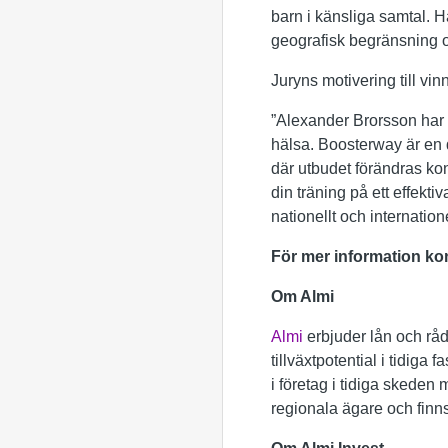
barn i känsliga samtal. H
geografisk begränsning oc
Juryns motivering till vi
”Alexander Brorsson har g
hälsa. Boosterway är en 
där utbudet förändras ko
din träning på ett effekti
nationellt och internatione
För mer information ko
Om Almi
Almi
erbjuder lån och råd
tillväxtpotential i tidiga
i företag i tidiga skeden
regionala ägare och finn