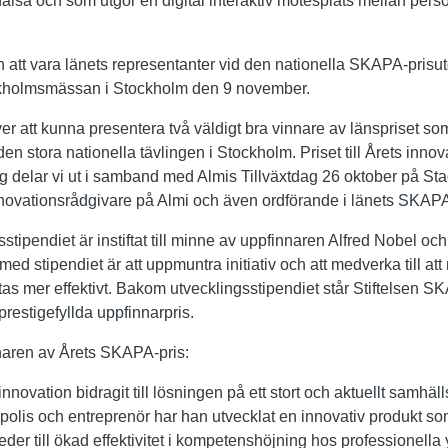
 hälsa och som utgör en digital interaktiv mötesplats mellan per
 att vara länets representanter vid den nationella SKAPA-pri
ckholmsmässan i Stockholm den 9 november.
 över att kunna presentera två väldigt bra vinnare av länspriset 
den stora nationella tävlingen i Stockholm. Priset till Årets inno
g delar vi ut i samband med Almis Tillväxtdag 26 oktober på Stad
novationsrådgivare på Almi och även ordförande i länets SKAPA
stipendiet är instiftat till minne av uppfinnaren Alfred Nobel och
med stipendiet är att uppmuntra initiativ och att medverka till a
aratas mer effektivt. Bakom utvecklingsstipendiet står Stiftelsen S
prestigefyllda uppfinnarpris.
nnaren av Årets SKAPA-pris:
innovation bidragit till lösningen på ett stort och aktuellt samhä
 polis och entreprenör har han utvecklat en innovativ produkt so
eder till ökad effektivitet i kompetenshöjning hos professionella