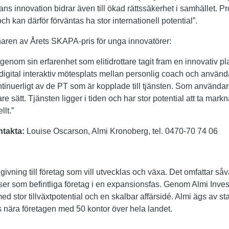
ans innovation bidrar även till ökad rättssäkerhet i samhället. P
h kan därför förväntas ha stor internationell potential”.
nnaren av Årets SKAPA-pris för unga innovatörer:
enom sin erfarenhet som elitidrottare tagit fram en innovativ pla
digital interaktiv mötesplats mellan personlig coach och använd
ntinuerligt av de PT som är kopplade till tjänsten. Som användar
vare sätt. Tjänsten ligger i tiden och har stor potential att ta ma
llt.”
ntakta:
Louise Oscarson, Almi Kronoberg, tel. 0470-70 74 06
givning till företag som vill utvecklas och växa. Det omfattar så
 faser som befintliga företag i en expansionsfas. Genom Almi Invest
 med stor tillväxtpotential och en skalbar affärsidé. Almi ägs av 
s nära företagen med 50 kontor över hela landet.