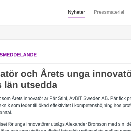
Nyheter
Pressmaterial
SMEDDELANDE
atör och Årets unga innovatö
 län utsedda
som Årets innovatör är Pär Stihl, AvBIT Sweden AB. Pär fick pri
knik som leder till ökad effektivitet i kompetenshöjning hos pro
samtal.
iset för unga innovatörer utsågs Alexander Brorsson med sin i