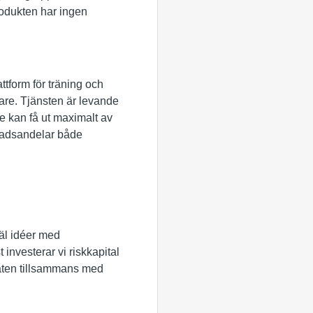
rodukten har ingen
ttform för träning och
are. Tjänsten är levande
e kan få ut maximalt av
rknadsandelar både
väl idéer med
 investerar vi riskkapital
staten tillsammans med