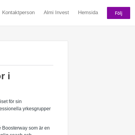
Följ
Kontaktperson
Almi Invest
Hemsida
r i
set för sin
fessionella yrkesgrupper
dé Boosterway som är en