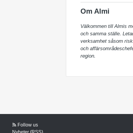
Om Almi
Välkommen till Almis m
och samma ställe. Letar 
verksamhet såsom riskka
och affärsområdeschefer
region.
Follow us
Nyheter (RSS)