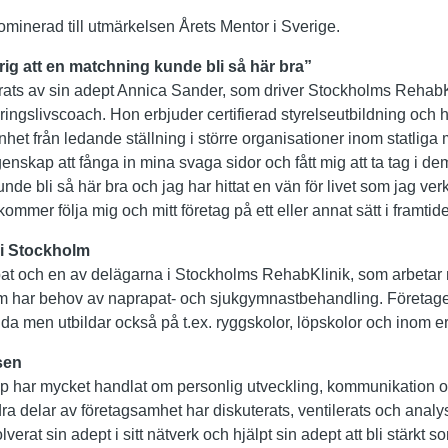
minerad till utmärkelsen Årets Mentor i Sverige.
drig att en matchning kunde bli så här bra”
rats av sin adept Annica Sander, som driver Stockholms RehabKli
äringslivscoach. Hon erbjuder certifierad styrelseutbildning och 
nhet från ledande ställning i större organisationer inom statliga 
enskap att fånga in mina svaga sidor och fått mig att ta tag i dem
nde bli så här bra och jag har hittat en vän för livet som jag verk
ommer följa mig och mitt företag på ett eller annat sätt i framti
r i Stockholm
t och en av delägarna i Stockholms RehabKlinik, som arbetar 
som har behov av naprapat- och sjukgymnastbehandling. Företaget 
da men utbildar också på t.ex. ryggskolor, löpskolor och inom 
sen
ap har mycket handlat om personlig utveckling, kommunikation o
a delar av företagsamhet har diskuterats, ventilerats och analy
verat sin adept i sitt nätverk och hjälpt sin adept att bli stärkt 