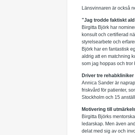
Länsvinnaren är också no
”Jag trodde faktiskt al
Birgitta Björk har nomine
konsult och certifierad n
styrelsearbete och erfare
Björk har en fantastisk eg
aldrig att en matchning ku
som jag hoppas och tror k
Driver tre rehabklinike
Annica Sander är naprapa
friskvård för patienter, 
Stockholm och 15 anställ
Motivering till utmärkel
Birgitta Björks mentorsk
ledarskap. Men även andr
delat med sig av och invol