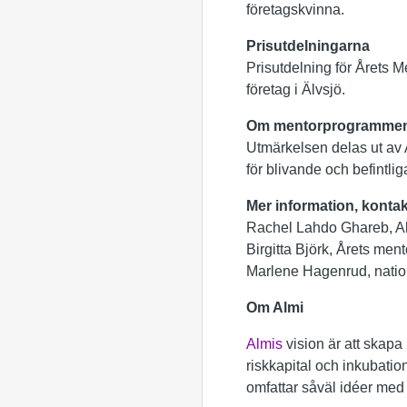
företagskvinna.
Prisutdelningarna
Prisutdelning för Årets 
företag i Älvsjö.
Om mentorprogramme
Utmärkelsen delas ut av
för blivande och befintli
Mer information, kontak
Rachel Lahdo Ghareb, Al
Birgitta Björk, Årets men
Marlene Hagenrud, nation
Om Almi
Almis
vision är att skapa 
riskkapital och inkubation
omfattar såväl idéer med t