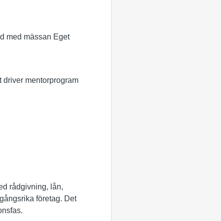
band med mässan Eget
t driver mentorprogram
Med rådgivning, lån,
amgångsrika företag. Det
onsfas.