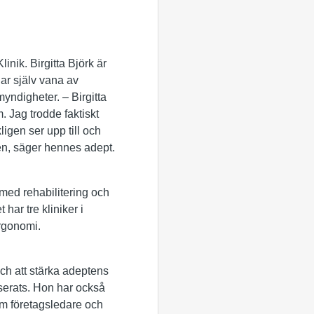
nik. Birgitta Björk är
har själv vana av
myndigheter. – Birgitta
. Jag trodde faktiskt
ligen ser upp till och
den, säger hennes adept.
med rehabilitering och
har tre kliniker i
ergonomi.
ch att stärka adeptens
serats. Hon har också
som företagsledare och