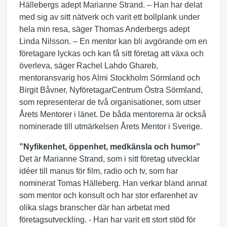
Hällebergs adept Marianne Strand. – Han har delat
med sig av sitt nätverk och varit ett bollplank under
hela min resa, säger Thomas Anderbergs adept
Linda Nilsson. – En mentor kan bli avgörande om en
företagare lyckas och kan få sitt företag att växa och
överleva, säger Rachel Lahdo Ghareb,
mentoransvarig hos Almi Stockholm Sörmland och
Birgit Båvner, NyföretagarCentrum Östra Sörmland,
som representerar de två organisationer, som utser
Årets Mentorer i länet. De båda mentorerna är också
nominerade till utmärkelsen Årets Mentor i Sverige.
”Nyfikenhet, öppenhet, medkänsla och humor”
Det är Marianne Strand, som i sitt företag utvecklar
idéer till manus för film, radio och tv, som har
nominerat Tomas Hälleberg. Han verkar bland annat
som mentor och konsult och har stor erfarenhet av
olika slags branscher där han arbetat med
företagsutveckling. - Han har varit ett stort stöd för