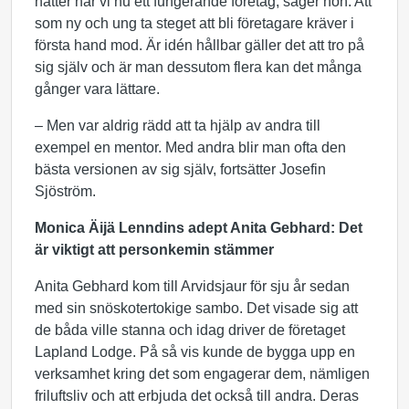
nätter har vi nu ett fungerande företag, säger hon. Att
som ny och ung ta steget att bli företagare kräver i
första hand mod. Är idén hållbar gäller det att tro på
sig själv och är man dessutom flera kan det många
gånger vara lättare.
– Men var aldrig rädd att ta hjälp av andra till
exempel en mentor. Med andra blir man ofta den
bästa versionen av sig själv, fortsätter Josefin
Sjöström.
Monica Äijä Lenndins adept Anita Gebhard: Det
är viktigt att personkemin stämmer
Anita Gebhard kom till Arvidsjaur för sju år sedan
med sin snöskotertokige sambo. Det visade sig att
de båda ville stanna och idag driver de företaget
Lapland Lodge. På så vis kunde de bygga upp en
verksamhet kring det som engagerar dem, nämligen
friluftsliv och att erbjuda det också till andra. Deras