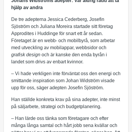
Johans Widströms adepter: Var aldrig rädd att ta
hjälp av andra
De tre adepterna Jessica Cederberg, Josefin
Sjöström och Juliana Moreira startade sitt företag
Approdites i Huddinge för snart ett år sedan.
Företaget är en webb- och mobilbyrå, som arbetar
med utveckling av mobilappar, webbsidor och
grafisk design
och är kanske den enda byrån i
landet som drivs av enbart kvinnor.
– Vi hade verkligen inte förväntat oss den energi och
smittande inspiration som Johan Widström visade
upp för oss, säger adepten Josefin Sjöström.
Han ställde konkreta krav på sina adepter, inte minst
på säljarbete, strategi och budgetplanering.
– Han lärde oss tänka som företagare och efter
många långa samtal och hårt jobb sena kvällar och