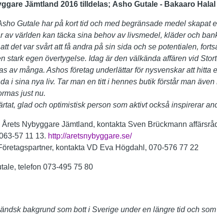
ggare Jämtland 2016 tilldelas;
Asho Gutale
- Bakaaro Halal
Asho Gutale har på kort tid och med begränsade medel skapat en
r av världen kan täcka sina behov av livsmedel, kläder och bank
att det var svårt att få andra på sin sida och se potentialen, for
stark egen övertygelse. Idag är den välkända affären vid Stort
 av många. Ashos företag underlättar för nysvenskar att hitta e
anda i sina nya liv. Tar man en titt i hennes butik förstår man även
ormas just nu.
rtat, glad och optimistisk person som aktivt också inspirerar andr
g Årets Nybyggare Jämtland, kontakta Sven Brückmann affärsråd
 063-57 11 13.
http://aretsnybyggare.se/
 Företagspartner, kontakta VD Eva Högdahl, 070-576 77 22
tale, telefon 073-495 75 80
tländsk bakgrund som bott i Sverige under en längre tid och som