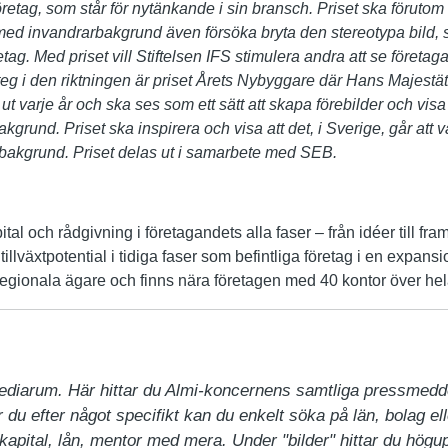
företag, som står för nytänkande i sin bransch. Priset ska förutom a
med invandrarbakgrund även försöka bryta den stereotypa bild
tag. Med priset vill Stiftelsen IFS stimulera andra att se företag
steg i den riktningen är priset Årets Nybyggare där Hans Majestä
ut varje år och ska ses som ett sätt att skapa förebilder och v
grund. Priset ska inspirera och visa att det, i Sverige, går att 
 bakgrund.
Priset delas ut i samarbete med SEB.
ital och rådgivning i företagandets alla faser – från idéer till fr
illväxtpotential i tidiga faser som befintliga företag i en expans
egionala ägare och finns nära företagen med 40 kontor över hel
ediarum. Här hittar du Almi-koncernens samtliga pressmedd
du efter något specifikt kan du enkelt söka på län, bolag ell
pital, lån, mentor med mera. Under "bilder" hittar du högupp