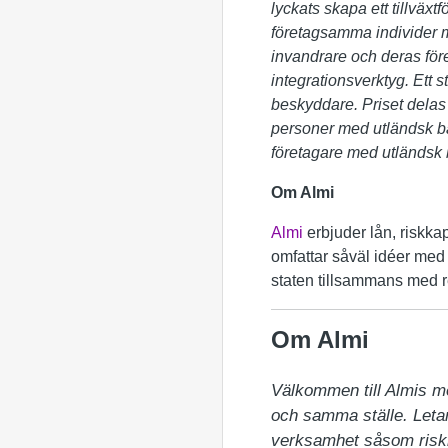
lyckats skapa ett tillväxt
företagsamma individer 
invandrare och deras före
integrationsverktyg.
Ett 
beskyddare. Priset delas 
personer med utländsk bak
företagare med utländsk
Om Almi
Almi
erbjuder lån, riskkap
omfattar såväl idéer med t
staten tillsammans med r
Om Almi
Välkommen till Almis m
och samma ställe. Letar 
verksamhet såsom riskka