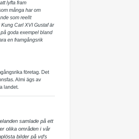
tt lyfta fram
, som många har om
ande som reellt
t Kung Carl XVI Gustaf är
isa på goda exempel bland
vara en framgångsrik
amgångsrika företag. Det
ionsfas. Almi ägs av
a landet.
elanden samlade på ett 
er olika områden i vår 
lösta bilder på vd's 