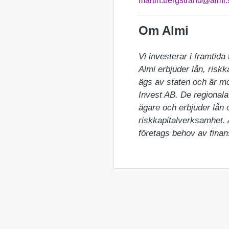
martin.bergstrand@almi.
Om Almi
Vi investerar i framtida ti
Almi erbjuder lån, riskk
ägs av staten och är m
Invest AB. De regionala 
ägare och erbjuder lån 
riskkapitalverksamhet.
företags behov av finan