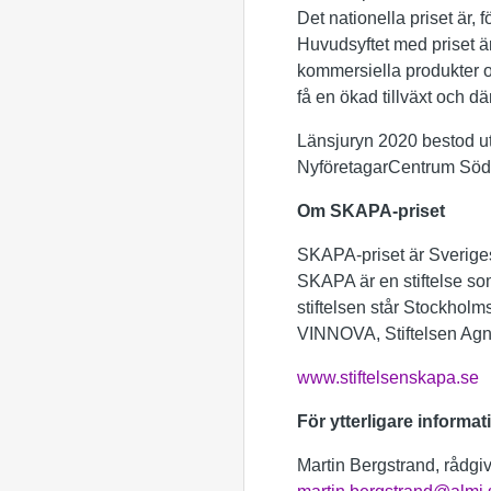
Det nationella priset är,
Huvudsyftet med priset är a
kommersiella produkter oc
få en ökad tillväxt och d
Länsjuryn 2020 bestod ut
NyföretagarCentrum Söd
Om SKAPA-priset
SKAPA-priset är Sveriges s
SKAPA är en stiftelse som
stiftelsen står Stockho
VINNOVA, Stiftelsen Agn
www.stiftelsenskapa.se
För ytterligare informat
Martin Bergstrand, rådgi