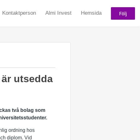
Följ
Kontaktperson
Almi Invest
Hemsida
 är utsedda
kickas två bolag som
iversitetsstudenter.
nlig ordning hos
ch diplom. Vid