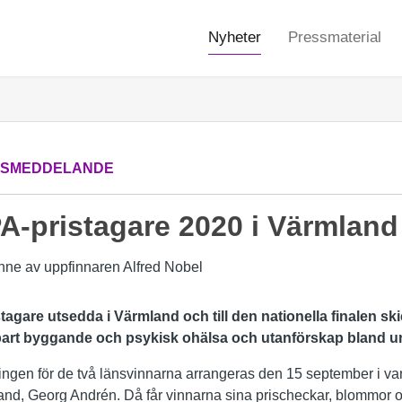
Nyheter
Pressmaterial
SSMEDDELANDE
A-pristagare 2020 i Värmland
agare utsedda i Värmland och till den nationella finalen s
art byggande och psykisk ohälsa och utanförskap bland un
ingen för de två länsvinnarna arrangeras den 15 september i va
nd, Georg Andrén. Då får vinnarna sina prischeckar, blommor o