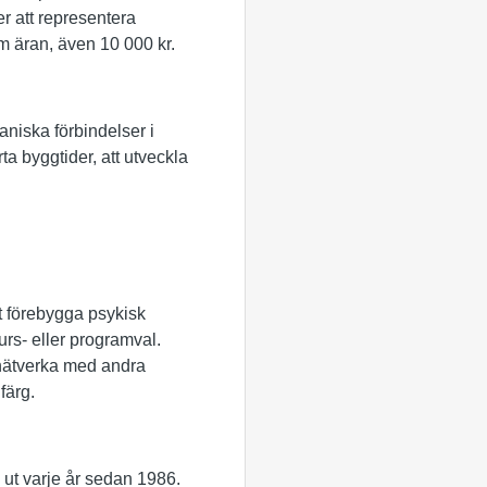
r att representera
m äran, även 10 000 kr.
aniska förbindelser i
ta byggtider, att utveckla
tt förebygga psykisk
rs- eller programval.
t nätverka med andra
färg.
 ut varje år sedan 1986.