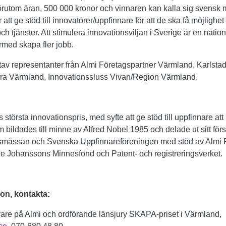
 förutom äran, 500 000 kronor och vinnaren kan kalla sig svensk 
tt ge stöd till innovatörer/uppfinnare för att de ska få möjlighet a
h tjänster. Att stimulera innovationsviljan i Sverige är en nation
ärmed skapa fler jobb.
av representanter från Almi Företagspartner Värmland, Karlstad
ra Värmland, Innovationssluss Vivan/Region Värmland.
törsta innovationspris, med syfte att ge stöd till uppfinnare att 
 bildades till minne av Alfred Nobel 1985 och delade ut sitt fö
lmsmässan och Svenska Uppfinnareföreningen med stöd av Almi 
e Johanssons Minnesfond och Patent- och registreringsverket.
ion, kontakta:
vare på Almi och ordförande länsjury SKAPA-priset i Värmland,