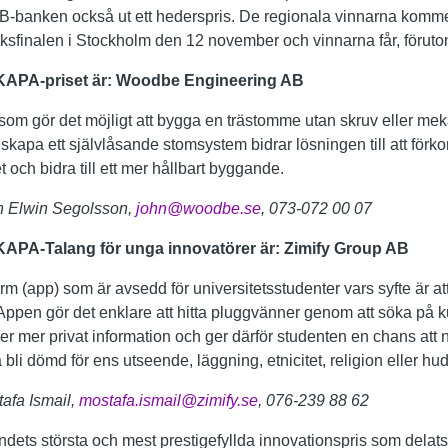
B-banken också ut ett hederspris. De regionala vinnarna komme
iksfinalen i Stockholm den 12 november och vinnarna får, föruto
KAPA-priset är:
Woodbe Engineering AB
som gör det möjligt att bygga en trästomme utan skruv eller mek
 skapa ett självlåsande stomsystem bidrar lösningen till att förkor
 och bidra till ett mer hållbart byggande.
hn Elwin Segolsson,
john@woodbe.se
, 073-072 00 07
KAPA-Talang för unga innovatörer är: Zimify Group AB
form (app) som är avsedd för universitetsstudenter vars syfte är a
Appen gör det enklare att hitta pluggvänner genom att söka på ku
ler mer privat information och ger därför studenten en chans at
bli dömd för ens utseende, läggning, etnicitet, religion eller hud
tafa Ismail,
mostafa.ismail@zimify.se
, 076-239 88 62
ndets största och mest prestigefyllda innovationspris som delats