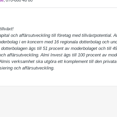
se
, 070-680 48 80
llväxt!

apital och affärsutveckling till företag med tillväxtpotential. 
oderbolag i en koncern med 16 regionala dotterbolag och un
dotterbolagen ägs till 51 procent av moderbolaget och till 49
och affärsutveckling. Almi Invest ägs till 100 procent av mod
 Almis verksamhet ska utgöra ett komplement till den priva
siering och affärsutveckling.