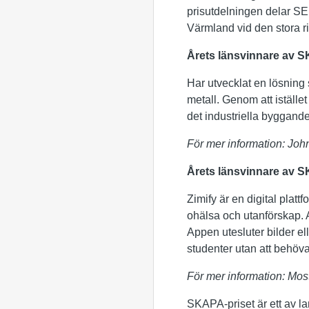
prisutdelningen delar SE
Värmland vid den stora r
Årets länsvinnare av S
Har utvecklat en lösning 
metall. Genom att istället
det industriella byggandet
För mer information: Jo
Årets länsvinnare av S
Zimify är en digital platt
ohälsa och utanförskap. 
Appen utesluter bilder el
studenter utan att behöva 
För mer information: Mos
SKAPA-priset är ett av la