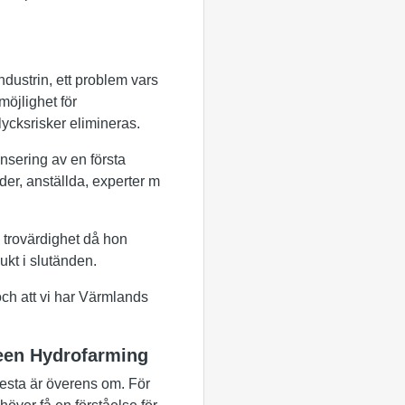
ndustrin, ett problem vars
möjlighet för
lycksrisker elimineras.
ansering av en första
der, anställda, experter m
 trovärdighet då hon
ukt i slutänden.
och att vi har Värmlands
reen Hydrofarming
flesta är överens om. För