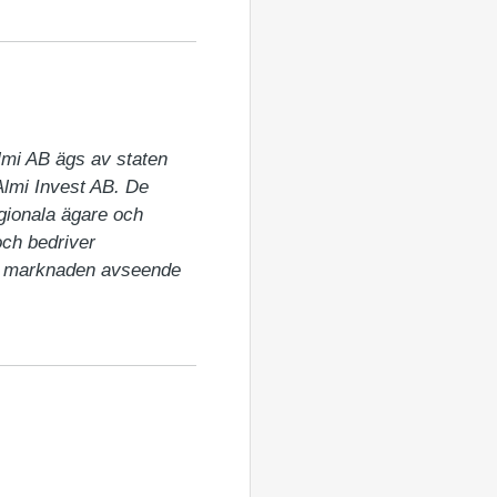
Almi AB ägs av staten 
lmi Invest AB. De 
gionala ägare och 
ch bedriver 
ta marknaden avseende 