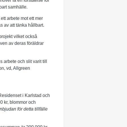
höver få en förståelse för
lbart samhälle.
ett arbete mot ett mer
s av att tänka hållbart.
projekt vilket också
även av deras föräldrar
 arbete och slit varit till
on, vd, Allgreen
Residenset i Karlstad och
00 kr, blommor och
bjudan för detta tillfälle