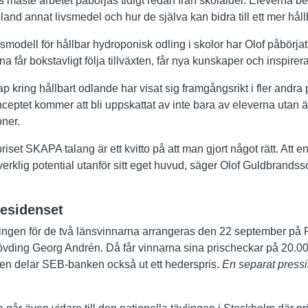
as måste arbetet påbörjas tidigt redan från skolålder. Eleverna be
bland annat livsmedel och hur de själva kan bidra till ett mer hål
modell för hållbar hydroponisk odling i skolor har Olof påbörjat 
a får bokstavligt följa tillväxten, får nya kunskaper och inspirera
p kring hållbart odlande har visat sig framgångsrikt i fler andra 
nceptet kommer att bli uppskattat av inte bara av eleverna utan 
ner.
priset SKAPA talang är ett kvitto på att man gjort något rätt. Att ens
 verklig potential utanför sitt eget huvud, säger Olof Guldbrandss
Residenset
ingen för de två länsvinnarna arrangeras den 22 september på 
hövding Georg Andrén. Då får vinnarna sina prischeckar på 20.0
gen delar SEB-banken också ut ett hederspris.
En separat pressin