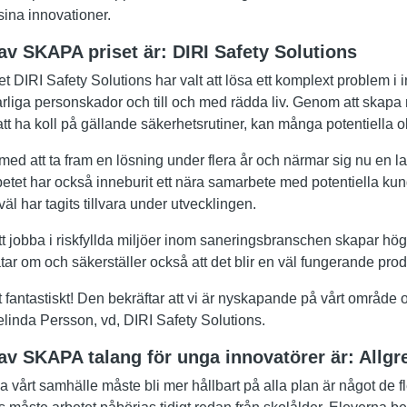
 sina innovationer.
av SKAPA priset är:
DIRI Safety Solutions
t DIRI Safety Solutions har valt att lösa ett komplext problem i i
rliga personskador och till och med rädda liv. Genom att skapa 
t ha koll på gällande säkerhetsrutiner, kan många potentiella o
med att ta fram en lösning under flera år och närmar sig nu en l
etet har också inneburit ett nära samarbete med potentiella kun
 väl har tagits tillvara under utvecklingen.
tt jobba i riskfyllda miljöer inom saneringsbranschen skapar hög
tar om och säkerställer också att det blir en väl fungerande prod
t fantastiskt! Den bekräftar att vi är nyskapande på vårt område 
linda Persson, vd, DIRI Safety Solutions.
 av SKAPA talang för unga innovatörer är: Allg
la vårt samhälle måste bli mer hållbart på alla plan är något de 