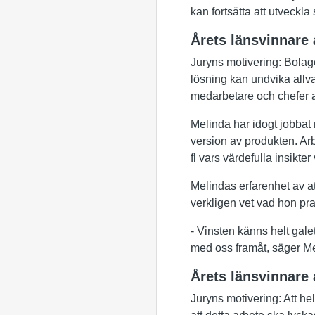
kan fortsätta att utveckla
Årets länsvinnare 
Juryns motivering: Bolage
lösning kan undvika allva
medarbetare och chefer at
Melinda har idogt jobbat 
version av produkten. Arb
fl vars värdefulla insikter
Melindas erfarenhet av a
verkligen vet vad hon pra
- Vinsten känns helt gale
med oss framåt, säger Me
Årets länsvinnare
Juryns motivering: Att he