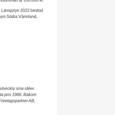
rissumman är 200.000 kr.
. Länsjuryn 2022 bestod
trum Södra Värmland,
utveckla sina idéer.
rsta pris 1986. Bakom
Företagspartner AB,