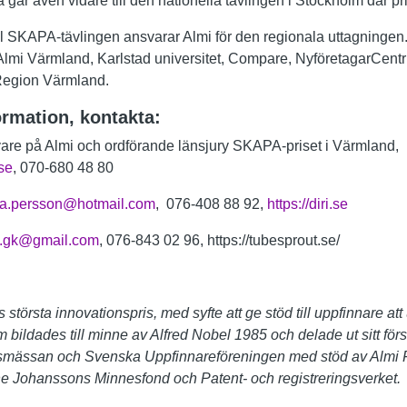
går även vidare till den nationella tävlingen i Stockholm där p
l SKAPA-tävlingen ansvarar Almi för den regionala uttagningen
 Almi Värmland, Karlstad universitet, Compare, NyföretagarCen
/Region Värmland.
ormation, kontakta:
vare på Almi och ordförande länsjury SKAPA-priset i Värmland,
se
, 070-680 48 80
a.persson@hotmail.com
, 076-408 88 92,
https://diri.se
o.gk@gmail.com
, 076-843 02 96, https://tubesprout.se/
törsta innovationspris, med syfte att ge stöd till uppfinnare att 
 bildades till minne av Alfred Nobel 1985 och delade ut sitt fö
lmsmässan och Svenska Uppfinnareföreningen med stöd av Almi 
e Johanssons Minnesfond och Patent- och registreringsverket.