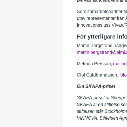
De värmländska vinnarna 
Som samarbetspartner til
utav representanter från
Innovationssluss Vivan
För ytterligare inf
Martin Bergstrand, rådgi
martin.bergstrand@almi.
Melinda Persson,
melind
Olof Guldbrandsson,
fol
Om SKAPA-priset
SKAPA-priset är Sveriges s
SKAPA är en stiftelse som
stiftelsen står Stockho
VINNOVA, Stiftelsen Agn