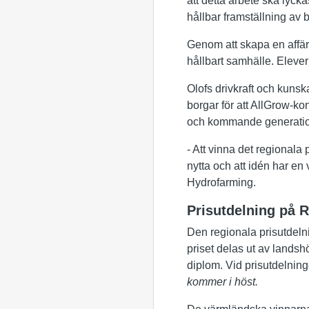
att detta arbete ska lyck
hållbar framställning av 
Genom att skapa en affärs
hållbart samhälle. Elevern
Olofs drivkraft och kunska
borgar för att AllGrow-ko
och kommande generatio
- ­Att vinna det regionala 
nytta och att idén har en
Hydrofarming.
Prisutdelning på 
Den regionala prisutdeln
priset delas ut av lands
diplom. Vid prisutdelnin
kommer i höst.