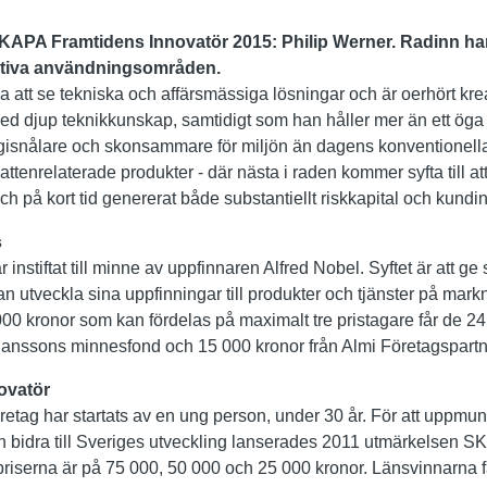
KAPA Framtidens Innovatör 2015: Philip Werner. Radinn ha
tiva användningsområden.
 att se tekniska och affärsmässiga lösningar och är oerhört kreati
med djup teknikkunskap, samtidigt som han håller mer än ett ö
rgisnålare och skonsammare för miljön än dagens konventionell
attenrelaterade produkter - där nästa i raden kommer syfta till att
h på kort tid genererat både substantiellt riskkapital och kundin
s
nstiftat till minne av uppfinnaren Alfred Nobel. Syftet är att ge 
kan utveckla sina uppfinningar till produkter och tjänster på ma
000 kronor som kan fördelas på maximalt tre pristagare får de 2
hanssons minnesfond och 15 000 kronor från Almi Företagspartn
ovatör
företag har startats av en ung person, under 30 år. För att uppmun
ch bidra till Sveriges utveckling lanserades 2011 utmärkelsen 
priserna är på 75 000, 50 000 och 25 000 kronor. Länsvinnarna f