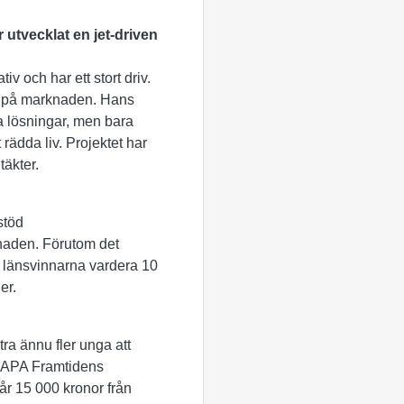
r
utvecklat en jet-driven
v och har ett stort driv.
ga på marknaden. Hans
a lösningar, men bara
 rädda liv. Projektet har
täkter.
stöd
rknaden. Förutom det
4 länsvinnarna vardera 10
er.
tra ännu fler unga att
SKAPA Framtidens
år 15 000 kronor från