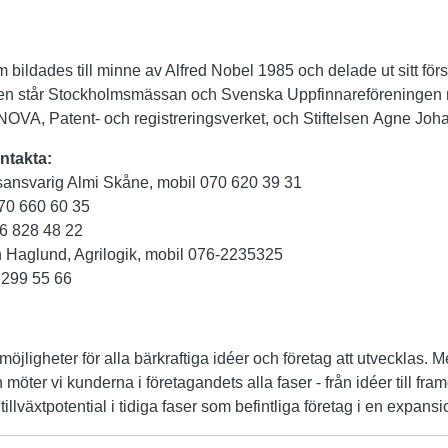
 bildades till minne av Alfred Nobel 1985 och delade ut sitt förs
lsen står Stockholmsmässan och Svenska Uppfinnareföreningen 
NOVA, Patent- och registreringsverket, och Stiftelsen Agne Jo
ntakta:
sansvarig Almi Skåne, mobil 070 620 39 31
070 660 60 35
6 828 48 22
n Haglund, Agrilogik, mobil 076-2235325
 299 55 66
möjligheter för alla bärkraftiga idéer och företag att utvecklas. 
 möter vi kunderna i företagandets alla faser - från idéer till fr
illväxtpotential i tidiga faser som befintliga företag i en expansi