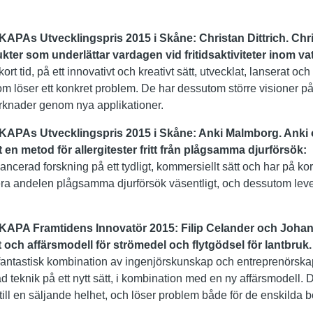
KAPAs Utvecklingspris 2015 i Skåne: Christan Dittrich. Chr
kter som underlättar vardagen vid fritidsaktiviteter
inom va
ort tid, på ett innovativt och kreativt sätt, utvecklat, lanserat o
 löser ett konkret problem. De har dessutom större visioner på 
marknader genom nya applikationer.
SKAPAs Utvecklingspris 2015 i Skåne: Anki Malmborg. Anki
en metod för allergitester fritt från plågsamma
djurförsök:
ncerad forskning på ett tydligt, kommersiellt sätt och har på kor
imera andelen plågsamma djurförsök väsentligt, och dessutom leve
SKAPA Framtidens Innovatör 2015: Filip Celander och Joha
 och affärsmodell för strömedel och flytgödsel för
lantbruk
fantastisk kombination av ingenjörskunskap och entreprenörska
 teknik på ett nytt sätt, i kombination med en ny affärsmodell.
 till en säljande helhet, och löser problem både för de enskilda 