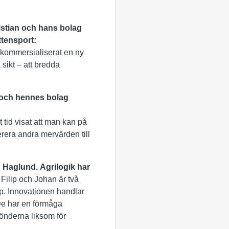
istian och hans bolag
ttensport:
ch kommersialiserat en ny
sikt – att bredda
 och hennes bolag
t tid visat att man kan på
rera andra mervärden till
n Haglund.
Agrilogik har
.
Filip och Johan är två
p. Innovationen handlar
 De har en förmåga
bönderna liksom för