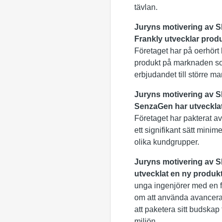
tävlan.
Juryns motivering av S
Frankly utvecklar produ
Företaget har på oerhört k
produkt på marknaden som
erbjudandet till större 
Juryns motivering av 
SenzaGen har utvecklat 
Företaget har pakterat ava
ett signifikant sätt min
olika kundgrupper.
Juryns motivering av 
utvecklat en ny produkt
unga ingenjörer med en 
om att använda avancerad
att paketera sitt budskap
miljön.