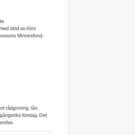
ta
med stöd av Almi
hanssons Minnesfond.
Med rådgivning, lån,
amgångsrika företag. Det
onsfas.