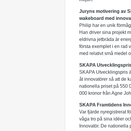
Juryns motivering av S
wakeboard med innova
Philip har en unik förmåga
Han driver sina projekt 
eldrivna jetbräda är ene
första exemplet i en rad v
med relativt små medel oc
SKAPA Utvecklingspri
SKAPA Utvecklingspris är i
åt innovatörer så att de 
nationella priset på 550 
000 kronor från Agne Jo
SKAPA Framtidens Inn
Var fjärde nyregistrerat 
våga tro på sina idéer o
Innovatör. De nationella 