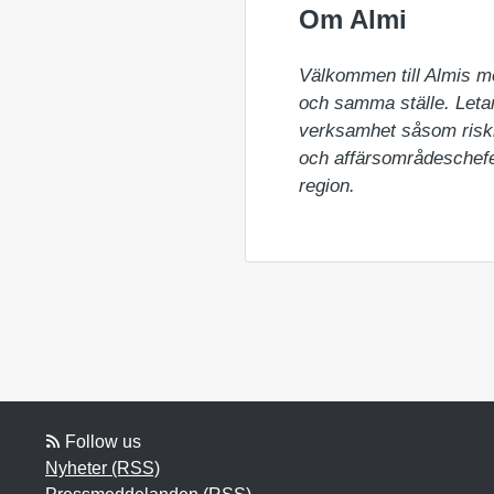
Om Almi
Välkommen till Almis m
och samma ställe. Letar 
verksamhet såsom riskka
och affärsområdeschefer
region.
Follow us
Nyheter (RSS)