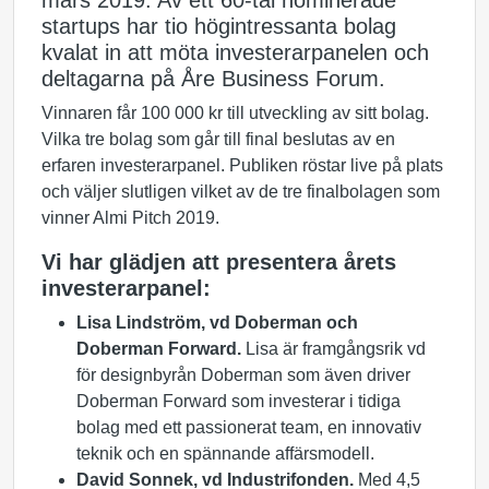
mars 2019. Av ett 60-tal nominerade
startups har tio högintressanta bolag
kvalat in att möta investerarpanelen och
deltagarna på Åre Business Forum.
Vinnaren får 100 000 kr till utveckling av sitt bolag.
Vilka tre bolag som går till final beslutas av en
erfaren investerarpanel. Publiken röstar live på plats
och väljer slutligen vilket av de tre finalbolagen som
vinner Almi Pitch 2019.
Vi har glädjen att presentera årets
investerarpanel:
Lisa Lindström, vd Doberman och
Doberman Forward.
Lisa är framgångsrik vd
för designbyrån Doberman som även driver
Doberman Forward som investerar i tidiga
bolag med ett passionerat team, en innovativ
teknik och en spännande affärsmodell.
David Sonnek, vd Industrifonden.
Med 4,5