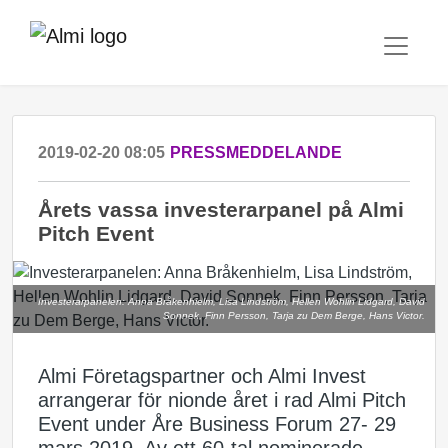
2019-02-20 08:05
PRESSMEDDELANDE
Årets vassa investerarpanel på Almi
Pitch Event
Investerarpanelen: Anna Bråkenhielm, Lisa Lindström, Hellen Wohlin Lidgard, David
Sonnek, Finn Persson, Tarja zu Dem Berge, Hans Victor.
Almi Företagspartner och Almi Invest
arrangerar för nionde året i rad Almi Pitch
Event under Åre Business Forum 27- 29