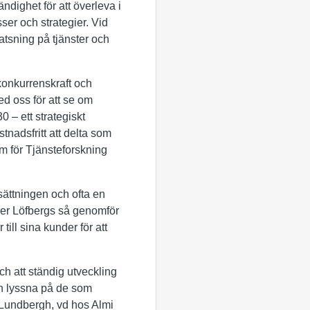
ndighet för att överleva i
ser och strategier. Vid
tsning på tjänster och
n konkurrenskraft och
ed oss för att se om
 – ett strategiskt
adsfritt att delta som
um för Tjänsteforskning
sättningen och ofta en
ler Löfbergs så genomför
ill sina kunder för att
h att ständig utveckling
och lyssna på de som
 Lundbergh, vd hos Almi