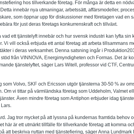
änstefiering hos tillverkande företag. För många är detta en nödvä
Detta innebär nya utmaningar, arbetssätt, affärsmodeller, proces
skare, som öppnar upp för diskussioner med företagen vad en sa
bära för just deras företags konkurrenskraft och tillväxt.
sa vad ett tjänstelyft innebär och hur svensk industri kan lyfta si
 Vi vill också erbjuda ett antal företag att arbeta tillsammans m
täkter i deras verksamhet. Denna satsning ingår i Produktion2030
stöd från VINNOVA, Energimyndigheten och Formas. Det är kostn
mmande tjänstelyftet, säger Lars Witell, professor vid CTF, Centr
etag som Volvo, SKF och Ericsson utgör tjänsterna 30-50 % av om
en. Om vi tittar på värmländska företag som Uddeholm, Valmet el
jänster. Även mindre företag som Antiphon erbjuder idag tjänster t
 Lars.
rd. Jag tror mycket på att lyssna på kundernas framtida behov oc
t här är ett utmärkt tillfälle för tillverkande företag att komma 
 på att beskriva nyttan med tjänstefiering, säger Anna Lundmark