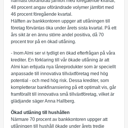
närmast oförändrad jämfört med föregående kvartal,
48 procent angav oförändrade volymer jämfört med
46 procent föregående kvartal.
Hälften av bankkontoren uppger att utlåningen till
företag förväntas öka under årets sista kvartal. På ett
års sikt är en ännu större andel positiva, då 70
procent tror på en ökad utlåning.
- Inom Almi ser vi tydligt en ökad efterfrågan på våra
krediter. En förklaring till vår ökade utlåning är att
Almi kan erbjuda nya låneprodukter som är speciellt
anpassade till innovativa tillväxtföretag med hög
potential - och med hög risk. Dessa krediter, som
kompletterar bankfinansiering på ett optimalt vis, går
framförallt till innovativa små tillväxtföretag, vilket är
glädjande säger Anna Hallberg.
Ökad utlåning till hushållen
Närmare 70 procent av bankkontoren uppger att
utlåningen till hushåll ökade under årets tredje