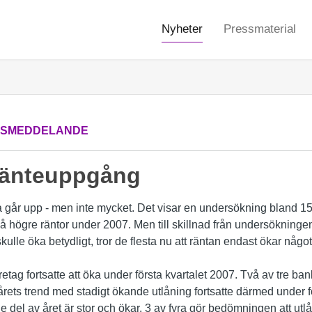
Nyheter
Pressmaterial
SSMEDDELANDE
ränteuppgång
na går upp - men inte mycket. Det visar en undersökning bland 1
 på högre räntor under 2007. Men till skillnad från undersökning
skulle öka betydligt, tror de flesta nu att räntan endast ökar något
retag fortsatte att öka under första kvartalet 2007. Två av tre ba
rets trend med stadigt ökande utlåning fortsatte därmed under f
e del av året är stor och ökar. 3 av fyra gör bedömningen att ut