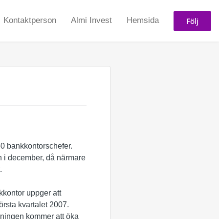
Följ
Kontaktperson
Almi Invest
Hemsida
50 bankkontorschefer.
en i december, då närmare
.
nkkontor uppger att
örsta kvartalet 2007.
låningen kommer att öka