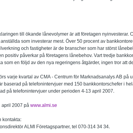
rklaringen till ökande lånevolymer är att företagen nyinvesterar.
 anställda som investerar mest. Över 50 procent av bankkontoren
Tillverkning och fastigheter är de branscher som har störst lånebe
 positiv påverkar på företagens lånebehov. Vart tredje bankkont
som en följd av den nya regeringens åtgärder, ingen tror att de
s varje kvartal av CMA - Centrum för Marknadsanalys AB på 
r baserad på telefonintervjuer med 150 bankkontorschefer i he
d på telefonintervjuer under perioden 4-13 april 2007.
 april 2007 på
www.almi.se
n kontakta:
ionsdirektör ALMI Företagspartner, tel 070-314 34 34.