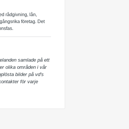
Med rådgivning, lån,
amgångsrika företag. Det
onsfas.
elanden samlade på ett 
er olika områden i vår 
lösta bilder på vd's 
ntakter för varje 