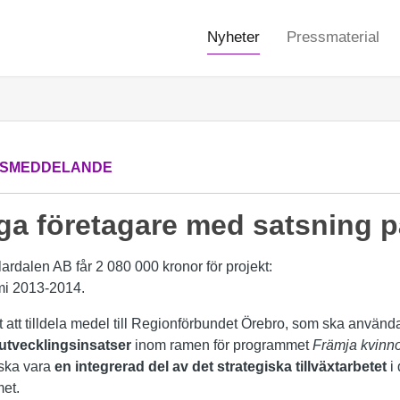
Nyheter
Pressmaterial
SMEDDELANDE
iga företagare med satsning p
ardalen AB får 2 080 000 kronor för projekt:
mi 2013-2014.
t att tilldela medel till Regionförbundet Örebro, som ska användas
sutvecklingsinsatser
inom ramen för programmet
Främja kvinno
 ska vara
en integrerad del av det strategiska tillväxtarbetet
i 
et.