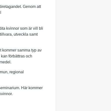
 företagandet. Genom att
l
öta kvinnor som är vill bli
 tillvara, utveckla samt
 slut kommer samma typ av
om kan förbättras och
ktmedel.
mun, regional
psseminarium. Här kommer
kvinnor.