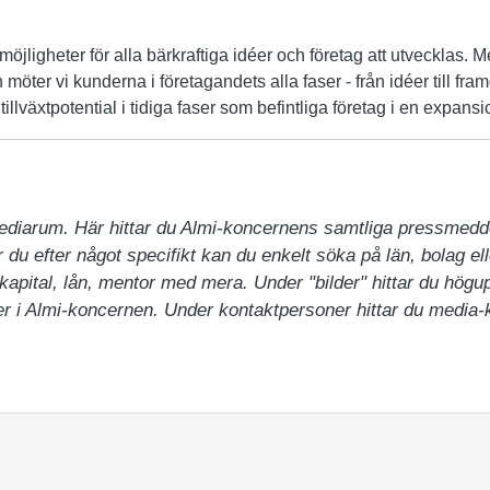
möjligheter för alla bärkraftiga idéer och företag att utvecklas. 
 möter vi kunderna i företagandets alla faser - från idéer till fr
illväxtpotential i tidiga faser som befintliga företag i en expansi
ediarum. Här hittar du Almi-koncernens samtliga pressmedd
du efter något specifikt kan du enkelt söka på län, bolag ell
pital, lån, mentor med mera. Under "bilder" hittar du högupp
 i Almi-koncernen. Under kontaktpersoner hittar du media-ko