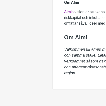
Om Almi
Almis
vision är att skapa 
riskkapital och inkubation
omfattar såväl idéer med t
Om Almi
Välkommen till Almis m
och samma ställe. Letar 
verksamhet såsom riskka
och affärsområdeschefer
region.