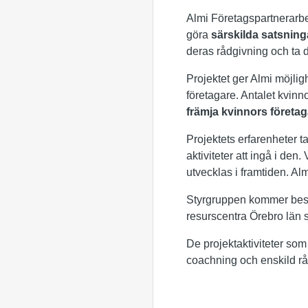
Almi Företagspartnerarbe
göra
särskilda satsning
deras rådgivning och ta d
Projektet ger Almi möjligh
företagare. Antalet kvinno
främja kvinnors företa
Projektets erfarenheter t
aktiviteter att ingå i den.
utvecklas i framtiden. Al
Styrgruppen kommer bes
resurscentra Örebro län 
De projektaktiviteter so
coachning och enskild rå