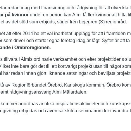
tar redan idag med finansiering och rådgivning för att utveckla
ar på kvinnor
under en period kan Almi få fler kvinnor att hitta til
el av det stöd som erbjuds, säger Irén Lejegren (S) regionråd.
et att efter 2014 ha ett väl inarbetat upplägg för att i framtiden m
r som driver och startar egna företag idag är lågt. Syftet är att ta
gande i Örebroregionen
.
as tillvara i Almis ordinarie verksamhet och efter projekttidens
 Vilket inte bara gör det till ett kortvarigt projekt utan till något s
mi har redan innan gjort liknande satsningar och beviljats proje
tå av Regionförbundet Örebro, Karlskoga kommun, Örebro kom
samt rådgivningsansvarig Almi Mälardalen.
m kommer anordnas är olika inspirationsaktiviteter och kunska
dgivning erbjudas och även särskilda seminarium för invandrar