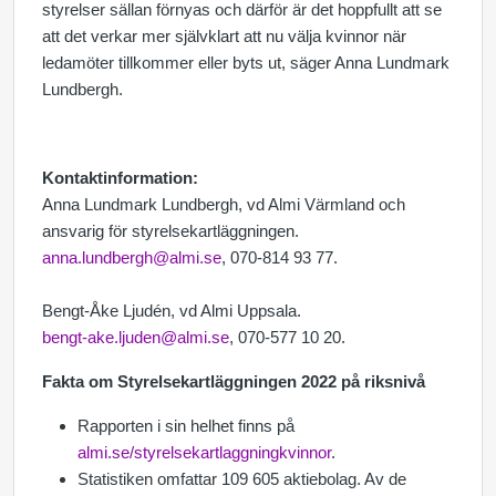
styrelser sällan förnyas och därför är det hoppfullt att se
att det verkar mer självklart att nu välja kvinnor när
ledamöter tillkommer eller byts ut, säger Anna Lundmark
Lundbergh.
Kontaktinformation:
Anna Lundmark Lundbergh, vd Almi Värmland och
ansvarig för styrelsekartläggningen.
anna.lundbergh@almi.se
, 070-814 93 77.
Bengt-Åke Ljudén, vd Almi Uppsala.
bengt-ake.ljuden@almi.se
, 070-577 10 20
.
Fakta om Styrelsekartläggningen 2022 på riksnivå
Rapporten i sin helhet finns på
almi.se/styrelsekartlaggningkvinnor
.
Statistiken omfattar 109 605 aktiebolag. Av de