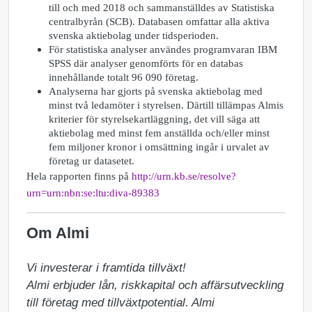
till och med 2018 och sammanställdes av Statistiska
centralbyrån (SCB). Databasen omfattar alla aktiva
svenska aktiebolag under tidsperioden.
För statistiska analyser användes programvaran IBM
SPSS där analyser genomförts för en databas
innehållande totalt 96 090 företag.
Analyserna har gjorts på svenska aktiebolag med
minst två ledamöter i styrelsen. Därtill tillämpas Almis
kriterier för styrelsekartläggning, det vill säga att
aktiebolag med minst fem anställda och/eller minst
fem miljoner kronor i omsättning ingår i urvalet av
företag ur datasetet.
Hela rapporten finns på
http://urn.kb.se/resolve?
urn=urn:nbn:se:ltu:diva-89383
Om Almi
Vi investerar i framtida tillväxt!

Almi erbjuder lån, riskkapital och affärsutveckling 
till företag med tillväxtpotential. Almi 