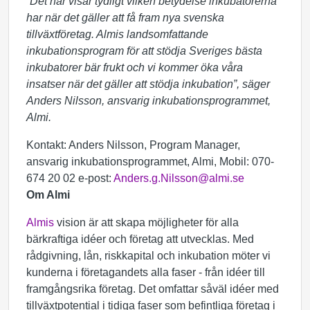
”Det här visar tydligt vilken betydelse inkubatorerna
har när det gäller att få fram nya svenska
tillväxtföretag.
Almis
landsomfattande
inkubationsprogram för att stödja Sveriges bästa
inkubatorer bär frukt och vi kommer öka våra
insatser när det gäller att stödja inkubation”, säger
Anders Nilsson, ansvarig inkubationsprogrammet,
Almi.
Kontakt: Anders Nilsson, Program Manager,
ansvarig inkubationsprogrammet, Almi, Mobil: 070-
674 20 02 e-post:
Anders.g.Nilsson@almi.se
Om Almi
Almis
vision är att skapa möjligheter för alla
bärkraftiga idéer och företag att utvecklas. Med
rådgivning, lån, riskkapital och inkubation möter vi
kunderna i företagandets alla faser - från idéer till
framgångsrika företag. Det omfattar såväl idéer med
tillväxtpotential i tidiga faser som befintliga företag i