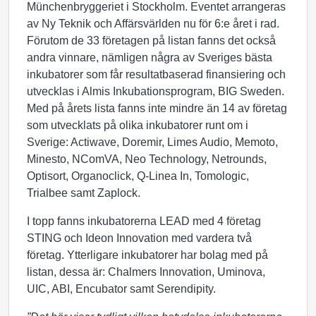
Münchenbryggeriet i Stockholm. Eventet arrangeras
av Ny Teknik och Affärsvärlden nu för 6:e året i rad.
Förutom de 33 företagen på listan fanns det också
andra vinnare, nämligen några av Sveriges bästa
inkubatorer som får resultatbaserad finansiering och
utvecklas i Almis Inkubationsprogram, BIG Sweden.
Med på årets lista fanns inte mindre än 14 av företag
som utvecklats på olika inkubatorer runt om i
Sverige: Actiwave, Doremir, Limes Audio, Memoto,
Minesto, NComVA, Neo Technology, Netrounds,
Optisort, Organoclick, Q-Linea In, Tomologic,
Trialbee samt Zaplock.
I topp fanns inkubatorerna LEAD med 4 företag
STING och Ideon Innovation med vardera två
företag. Ytterligare inkubatorer har bolag med på
listan, dessa är: Chalmers Innovation, Uminova,
UIC, ABI, Encubator samt Serendipity.