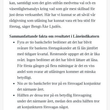
kan, samtidigt som det görs utifrån medvetna val och en
väsentlighetsanalys kring vad som gör mest skillnad för
just deras verksamhet. Här har vi kunnat se att såväl vår
rådgivning som utlåning har kunnat vara ett bra stöd för
företag, säger Bengt-Åke Ljudén.
Sammanfattande fakta om resultatet i Låneindikatorn
Fyra av tio bankchefer bedömer att det har blivit
svårare för bankens företagskunder att få lån jämfört
med tidigare kvartal. Resterande uppger att det är lika
svårt. Ingen bedömer att det har blivit lättare att låna.
För första gången på flera mätningar är det en viss
andel som svarar att utlåningen kommer att minska
betydligt.
Nio av tio bankchefer tror på en försvagad konjunktur
det närmaste året.
Hälften av dessa tror på en betydlig försvagning
under det närmaste året, medan den andra hälften tror
att konjunkturen försvagas något.