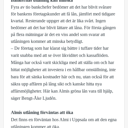
Bankernas utlåning kan minska
Fyra av tio bankchefer bedömer att det har blivit svårare
för bankens företagskunder att få lån, jämfört med tidigare
kvartal. Resterande uppger att det är lika svårt. Ingen
bedömer att det har blivit lättare att låna. För första gången
på flera mätningar är det en viss andel som svarar att
utlåningen kommer att minska betydligt.
– De företag som har klarat sig bättre i tuffare tider har
varit snabba med att se över likviditet och kassaflöden.
Många har också varit skickliga med att ställa om och har
hittat möjligheter att investera i en hållbar omställning, inte
bara för att sänka kostnader här och nu, utan också för att
säkra upp affären på lång sikt och kanske hitta nya
affärsmöjligheter. Här kan Almis gröna lån vara till hjälp,
säger Bengt-Åke Ljudén.
Almis utlåning förväntas att öka
Det finns en förväntan hos Almi i Uppsala om att den egna
utlåningen kommer att öka.