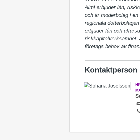
Almi erbjuder lån, riskka
och är moderbolag i en
regionala dotterbolagen 
erbjuder lån och affärsu
riskkapitalverksamhet.
företags behov av finan
Kontaktperson
H
M
S