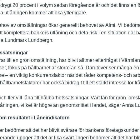
drygt 20 procent i volym sedan föregående år och det finns en f
 utlåningen kommer att öka ytterligare.
 behov av omställningar ökar generellt behovet av Almi. Vi bedö
l att komplettera bankers utlåning och dela risk i en situation dä
Anna Lundmark Lundbergh.
tssatsningar
r till en grön omställning, har blivit alltmer efterfrågat i Värmla
er, fokus på hållbarhet är större än så. Därutöver ser många en m
re – en viktig konkurrensfaktor när det råder kompetens- och arb
lbarhetsfaktorer har också bidragit till ett stärkt intresse för fr
 och fler vill låna till hållbarhetssatsningar. Vårt lån för grön oms
tlåningen, vilket är högre än genomsnittet i landet, säger Anna
m resultatet i Låneindikatorn
er bedömer att det har blivit svårare för bankens företagskunder 
erande uppger att det är lika svårt. Ingen bedömer att det har blivi