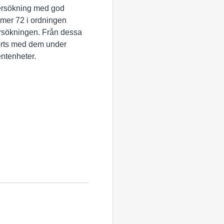
dersökning med god
mmer 72 i ordningen
ersökningen. Från dessa
förts med dem under
entenheter.