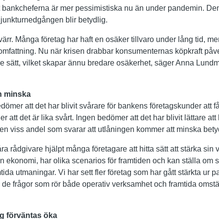
 bankcheferna är mer pessimistiska nu än under pandemin. Den s
onjunkturnedgången blir betydlig.
värr. Många företag har haft en osäker tillvaro under lång tid, me
omfattning. Nu när krisen drabbar konsumenternas köpkraft påve
e sätt, vilket skapar ännu bredare osäkerhet, säger Anna Lund
n minska
dömer att det har blivit svårare för bankens företagskunder att få
 att det är lika svårt. Ingen bedömer att det har blivit lättare at
 en viss andel som svarar att utlåningen kommer att minska betyd
 rådgivare hjälpt många företagare att hitta sätt att stärka sin
in ekonomi, har olika scenarios för framtiden och kan ställa om si
mtida utmaningar. Vi har sett fler företag som har gått stärkta ur 
k i de frågor som rör både operativ verksamhet och framtida omst
g förväntas öka