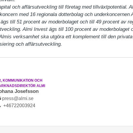
pital och affärsutveckling till företag med tillväxtpotential. 
 koncern med 16 regionala dotterbolag och underkoncernen A
ägs till 51 procent av moderbolaget och till 49 procent av re
tveckling. Almi Invest ägs till 100 procent av moderbolaget o
 Almis verksamhet ska utgöra ett komplement till den priva
siering och affärsutveckling.
R, KOMMUNIKATION OCH
ARKNADSDIREKTÖR ALMI
ohana Josefsson
press@almi.se
+46722003924