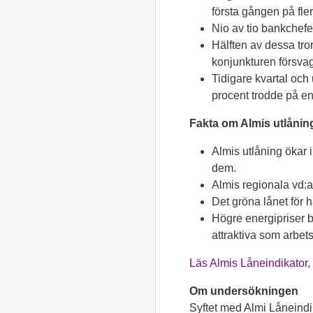
första gången på fle
Nio av tio bankchefe
Hälften av dessa tro
konjunkturen försv
Tidigare kvartal och
procent trodde på e
Fakta om Almis utlånin
Almis utlåning ökar 
dem.
Almis regionala vd:ar
Det gröna lånet för h
Högre energipriser bi
attraktiva som arbet
Läs Almis Låneindikator
Om undersökningen
Syftet med Almi Låneindik