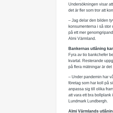
Undersökningen visar att
det är fler som tror att k
– Jag delar den bilden ty
konsumenterna i så stor 
på ett mer genomgripand
Almi Värmland.
Bankernas utlåning ka
Fyra av tio bankchefer be
kvartal. Resterande uppger
på flera mätningar är det
– Under pandemin har våra
företag som har koll på s
anpassa sig till olika fra
att vara ett bra bollplan
Lundmark Lundbergh.
Almi Värmlands utlånin