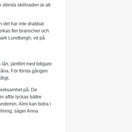
törsta skillnaden är att
n det har inte drabbat
rkas fler branscher och
mark Lundbergh, vd på
 lån, jämfört med tidigare
t låna. För första gången
ligt.
 verksamhet på. De
n affär lyckas bättre
pandemin. Almi kan bidra i
ällning, säger Anna