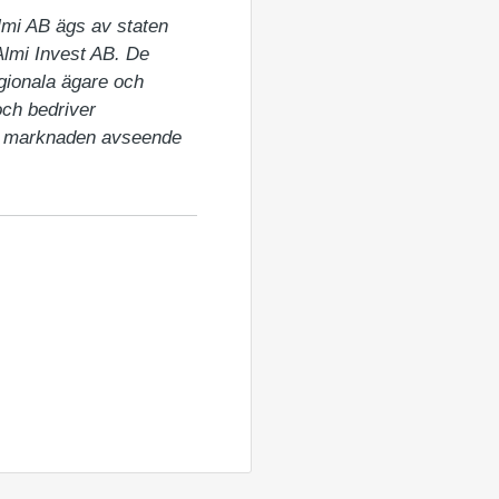
Almi AB ägs av staten 
lmi Invest AB. De 
gionala ägare och 
ch bedriver 
ta marknaden avseende 