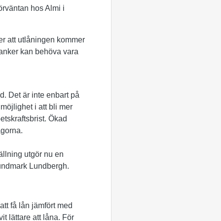
örväntan hos Almi i
mer att utlåningen kommer
r banker kan behöva vara
nd. Det är inte enbart på
öjlighet i att bli mer
etskraftsbrist. Ökad
ågorna.
tällning utgör nu en
 Lundmark Lundbergh.
att få lån jämfört med
t lättare att låna. För