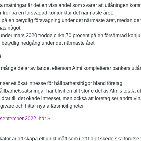
ra mätningar är det en viss andel som svarar att utlåningen komm
r tror på en försvagad konjunktur det närmaste året.
r på en betydlig försvagning under det närmaste året, medan den 
agas något.
 under mars 2020 trodde cirka 70 procent på en försämrad konjun
n betydlig nedgång under det närmaste året.
g
i många delar av landet eftersom Almi kompletterar bankers utlå
 ser ett ökat intresse för hållbarhetsfrågor bland företag.
ållbarhetssatsningar har blivit en allt större del av Almis totala 
drar till det ökade intresset, men också att företag ser andra vins
sgivare och hittar nya affärsmöjligheter.
, september 2022, här »
ator är att skapa ett unikt mått som i ett tidigt skede ska föruts