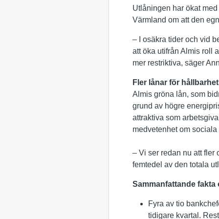
Utlåningen har ökat med 
Värmland om att den egna
– I osäkra tider och vid
att öka utifrån Almis rol
mer restriktiva, säger 
Fler lånar
för hållbarhe
Almis gröna lån, som bidra
grund av högre energipris
attraktiva som arbetsgiva
medvetenhet om sociala hål
– Vi ser redan nu att fler
femtedel av den totala u
Sammanfattande fakta o
Fyra av tio bankchef
tidigare kvartal. Rest