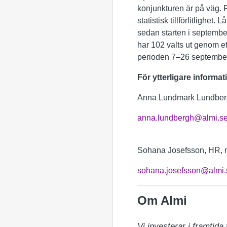
konjunkturen är på väg.
statistisk tillförlitligh
sedan starten i septemb
har 102 valts ut genom e
perioden 7–26 september 
För ytterligare informat
Anna Lundmark Lundberg
anna.lundbergh@almi.s
Sohana Josefsson, HR, 
sohana.josefsson@almi.
Om Almi
Vi investerar i framtida ti