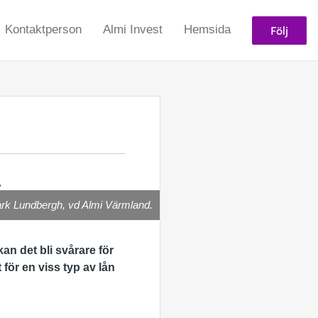
Följ
Kontaktperson
Almi Invest
Hemsida
a
k Lundbergh, vd Almi Värmland.
n det bli svårare för
 för en viss typ av lån