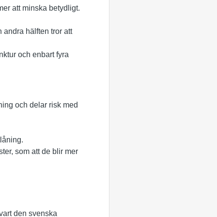
er att minska betydligt.
andra hälften tror att
ktur och enbart fyra
ning och delar risk med
utlåning.
ter, som att de blir mer
e vart den svenska