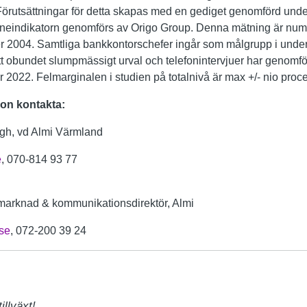
 Förutsättningar för detta skapas med en gediget genomförd un
et. Låneindikatorn genomförs av Origo Group. Denna mätning är nu
er 2004. Samtliga bankkontorschefer ingår som målgrupp i und
tt obundet slumpmässigt urval och telefonintervjuer har genom
2022. Felmarginalen i studien på totalnivå är max +/- nio proc
ion kontakta:
h, vd Almi Värmland
e
, 070-814 93 77
marknad & kommunikationsdirektör, Almi
se
, 072-200 39 24
llväxt!
