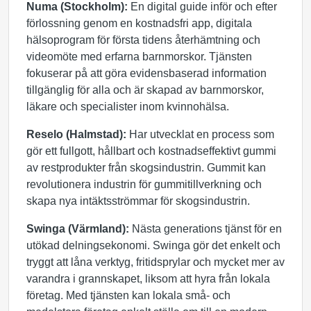
Numa (Stockholm):
En digital guide inför och efter
förlossning genom en kostnadsfri app, digitala
hälsoprogram för första tidens återhämtning och
videomöte med erfarna barnmorskor. Tjänsten
fokuserar på att göra evidensbaserad information
tillgänglig för alla och är skapad av barnmorskor,
läkare och specialister inom kvinnohälsa.
Reselo (Halmstad):
Har utvecklat en process som
gör ett fullgott, hållbart och kostnadseffektivt gummi
av restprodukter från skogsindustrin. Gummit kan
revolutionera industrin för gummitillverkning och
skapa nya intäktsströmmar för skogsindustrin.
Swinga (Värmland):
Nästa generations tjänst för en
utökad delningsekonomi. Swinga gör det enkelt och
tryggt att låna verktyg, fritidsprylar och mycket mer av
varandra i grannskapet, liksom att hyra från lokala
företag. Med tjänsten kan lokala små- och