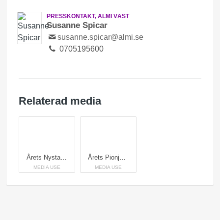
PRESSKONTAKT, ALMI VÄST
Susanne Spicar
susanne.spicar@almi.se
0705195600
Relaterad media
Årets Nystart 2022: Hinda Mohamud, Connecto, Göteborg och Årets Unga Pionjär 2022: Zaid Saeed, SCALINQ, Göteborg. Foto: Länsstyrelsen Västra Götaland/Anders Rudäng.
Årets Pionjär 2022: Vincent Schaeffler, Vincents Husbil & Husvagn, Varberg tar emot priset av landshövding Sten Tolgfors. Foto: Länsstyrelsen Västra Götaland/Anders Rudäng.
MEDIA USE
MEDIA USE