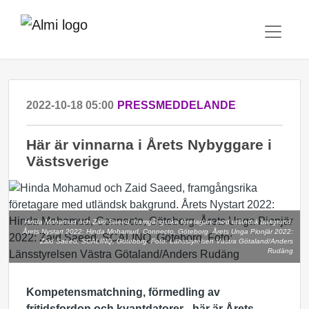
2022-10-18 05:00
PRESSMEDDELANDE
Här är vinnarna i Årets Nybyggare i
Västsverige
Hinda Mohamud och Zaid Saeed, framgångsrika företagare med utländsk bakgrund.
Årets Nystart 2022: Hinda Mohamud, Connecto, Göteborg. Årets Unga Pionjär 2022:
Zaid Saeed, SCALINQ, Göteborg. Foto: Länsstyrelsen Västra Götaland/Anders
Rudäng
Kompetensmatchning, förmedling av
fritidsfordon och kvantdatorer - här är Årets