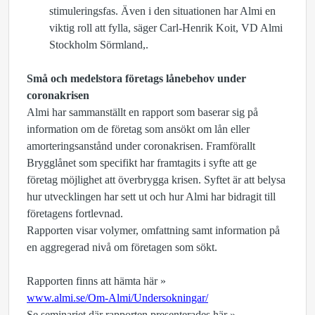
stimuleringsfas. Även i den situationen har Almi en
viktig roll att fylla, säger
Carl-Henrik Koit, VD Almi
Stockholm Sörmland,.
Små och medelstora företags lånebehov under
coronakrisen
Almi har sammanställt en rapport som baserar sig på
information om de företag som ansökt om lån eller
amorteringsanstånd under coronakrisen. Framförallt
Brygglånet som specifikt har framtagits i syfte att ge
företag möjlighet att överbrygga krisen. Syftet är att belysa
hur utvecklingen har sett ut och hur Almi har bidragit till
företagens fortlevnad.
Rapporten visar volymer, omfattning samt information på
en aggregerad nivå om företagen som sökt.
Rapporten finns att hämta här »
www.almi.se/Om-Almi/Undersokningar/
Se seminariet där rapporten presenterades här »