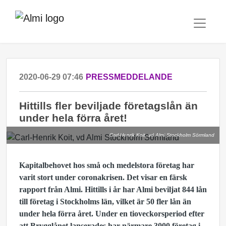
2020-06-29 07:46
PRESSMEDDELANDE
Hittills fler beviljade företagslån än
under hela förra året!
Carl-Henrik Koit, vd Almi Stockholm Sörmland
Kapitalbehovet hos små och medelstora företag har
varit stort under coronakrisen. Det visar en färsk
rapport från Almi. Hittills i år har Almi beviljat 844 lån
till företag i Stockholms län, vilket är 50 fler lån än
under hela förra året. Under en tioveckorsperiod efter
att Brygglånet lanserades har närmare 3000 företag i