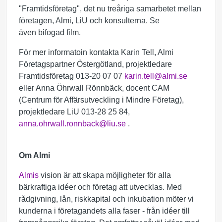
"Framtidsföretag", det nu treåriga samarbetet mellan
företagen, Almi, LiU och konsulterna. Se
även bifogad film.
För mer informatoin kontakta Karin Tell, Almi
Företagspartner Östergötland, projektledare
Framtidsföretag 013-20 07 07
karin.tell@almi.se
eller Anna Öhrwall Rönnbäck, docent CAM
(Centrum för Affärsutveckling i Mindre Företag),
projektledare LiU 013-28 25 84,
anna.ohrwall.ronnback@liu.se
.
Om Almi
Almis
vision är att skapa möjligheter för alla
bärkraftiga idéer och företag att utvecklas. Med
rådgivning, lån, riskkapital och inkubation möter vi
kunderna i företagandets alla faser - från idéer till