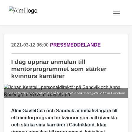
2021-03-12 06:00
PRESSMEDDELANDE
I dag öppnar anmälan till
mentorprogrammet som stärker
kvinnors karriärer
Johan Kerstell, personaldirektör på Sandvik och Anna Rosengren, VD Almi GävleDala
Almi
GävleDala
och Sandvik är initiativtagare till
ett mentorprogram för kvinnor som vill utveckla
och stärka sina karriärer i Gästrikland. Idag
öppnar anmälan till programmet. Initiativet