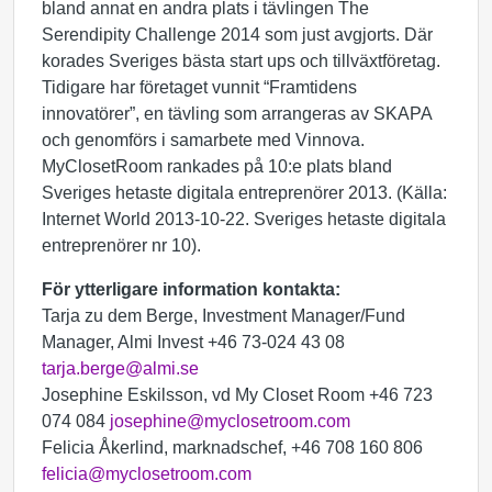
bland annat en andra plats i tävlingen The
Serendipity Challenge 2014 som just avgjorts. Där
korades Sveriges bästa start ups och tillväxtföretag.
Tidigare har företaget vunnit “Framtidens
innovatörer”, en tävling som arrangeras av SKAPA
och genomförs i samarbete med Vinnova.
MyClosetRoom rankades på 10:e plats bland
Sveriges hetaste digitala entreprenörer 2013. (Källa:
Internet World 2013-10-22. Sveriges hetaste digitala
entreprenörer nr 10).
För ytterligare information kontakta:
Tarja zu dem Berge, Investment Manager/Fund
Manager, Almi Invest +46 73-024 43 08
tarja.berge@almi.se
Josephine Eskilsson, vd My Closet Room +46 723
074 084
josephine@myclosetroom.com
Felicia Åkerlind, marknadschef, +46 708 160 806
felicia@myclosetroom.com