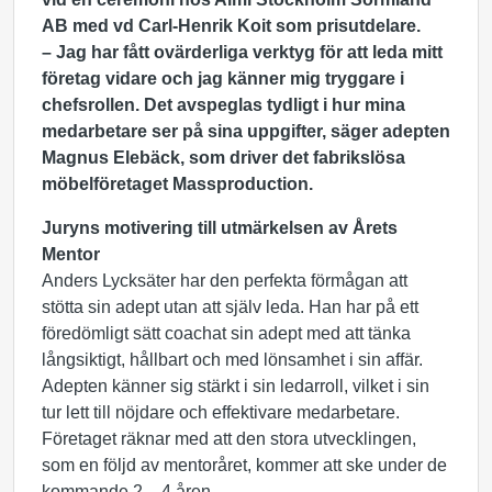
AB med vd Carl-Henrik Koit som prisutdelare.
– Jag har fått ovärderliga verktyg för att leda mitt
företag vidare och jag känner mig tryggare i
chefsrollen. Det avspeglas tydligt i hur mina
medarbetare ser på sina uppgifter, säger adepten
Magnus Elebäck, som driver det fabrikslösa
möbelföretaget Massproduction.
Juryns motivering till utmärkelsen av Årets
Mentor
Anders Lycksäter har den perfekta förmågan att
stötta sin adept utan att själv leda. Han har på ett
föredömligt sätt coachat sin adept med att tänka
långsiktigt, hållbart och med lönsamhet i sin affär.
Adepten känner sig stärkt i sin ledarroll, vilket i sin
tur lett till nöjdare och effektivare medarbetare.
Företaget räknar med att den stora utvecklingen,
som en följd av mentoråret, kommer att ske under de
kommande 2 – 4 åren.