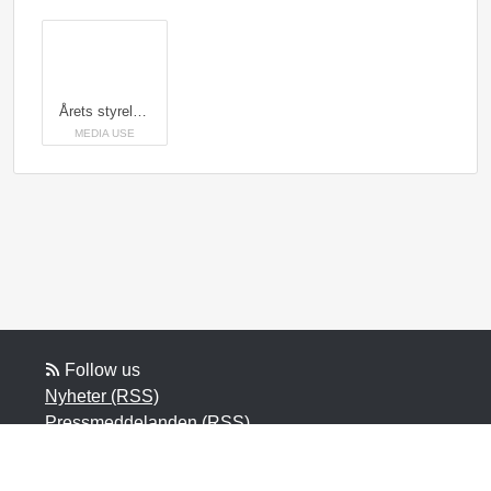
Årets styrelsekartläggning från Almi visar mycket små förändringar. Andelen små- och medelstora bolag som har minst en kvinna i styrelsen har ökat med en procentenhet, från 41 till 42 procent. I övrigt står det stilla. Andelen företag med jämställda styrelser är oförändrat, på 16 procent. Andelen kvinnor som har ett styrelseuppdrag är oförändrat på 21 procent samt ordförandeposten ligger stilla på 15 procent.
MEDIA USE
Follow us
Nyheter (RSS)
Pressmeddelanden (RSS)
Bloggposter (RSS)