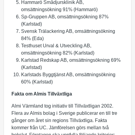
Hammarö Smådjursklinik AB,
omsättningsökning 91% (Hammarö)
Sp-Gruppen AB, omsättningsökning 87%
(Karlstad)
Svensk Trälackering AB, omsättningsökning
84% (Eda)
Testhuset Urval & Utveckling AB,
omsättningsökning 82% (Karlstad)
Karlstad Redskap AB, omsättningsökning 69%
(Karlstad)
Karlstads Byggtjänst AB, omsättningsökning
60% (Karlstad)
Fakta om Almis Tillväxtliga
Almi Värmland tog initiativ till Tillväxtligan 2002.
Flera av Almis bolag i Sverige publicerar en till tre
gånger om året sin regions Tillväxtliga. Fakta
kommer från UC. Jämförelsen görs mellan två
bokslut. Företagen ska uppfylla följande kriterier: