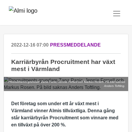
2022-12-16 07:00
PRESSMEDDELANDE
Karriärbyrån Procruitment har växt
mest i Värmland
Procruitments grundare Zana Panic, Jennie Forsell och Markus Rosen. På bild saknas
Anders Toftling.
Det företag som under ett år växt mest i
Värmland vinner Almis tillväxtliga. Denna gång
står karriärbyrån Procruitment som vinnare med
en tillväxt på över 200 %.