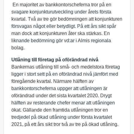
En majoritet av bankkontorscheferna tror på en
svagare konjunkturutveckling under årets första
kvartal. Två av tre gör bedömningen att konjunkturen
försvagas något eller betydligt. På ett års sikt spår
man dock att konjunkturen åter ska stärkas. En
liknande bedömning gör vd:ar i Almis regionala
bolag.
Utlåning till företag på oförändrad nivå
Bankernas utlåning till små- och medelstora företag
ligger i stort sett på en oförändrad nivå jämfört med
föregående kvartal. Närmare hälften av
bankkontorscheferna uppger att utlåningen är
oförändrad under det sista kvartalet 2020. Drygt
hälften av resterande chefer menar att utlåningen
ökat. Gällande den framtida utlåningen tror en
tredjedel på ökad utlåning under första kvartalet
2021, på ett års sikt tror två av tre på ökad utlåning.