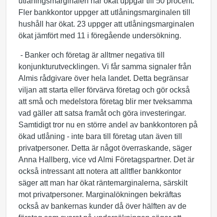
utlåningsmarginalen har ökat uppgår till 50 procent.
Fler bankkontor uppger att utlåningsmarginalen till
hushåll har ökat. 23 uppger att utlåningsmarginalen
ökat jämfört med 11 i föregående undersökning.
- Banker och företag är alltmer negativa till
konjunkturutvecklingen. Vi får samma signaler från
Almis rådgivare över hela landet. Detta begränsar
viljan att starta eller förvärva företag och gör också
att små och medelstora företag blir mer tveksamma
vad gäller att satsa framåt och göra investeringar.
Samtidigt tror nu en större andel av bankkontoren på
ökad utlåning - inte bara till företag utan även till
privatpersoner. Detta är något överraskande, säger
Anna Hallberg, vice vd Almi Företagspartner. Det är
också intressant att notera att alltfler bankkontor
säger att man har ökat räntemarginalerna, särskilt
mot privatpersoner. Marginalökningen bekräftas
också av bankernas kunder då över hälften av de