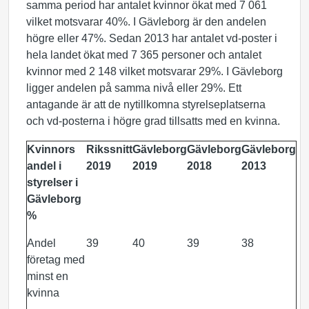
samma period har antalet kvinnor ökat med 7 061
vilket motsvarar 40%. I Gävleborg är den andelen
högre eller 47%. Sedan 2013 har antalet vd-poster i
hela landet ökat med 7 365 personer och antalet
kvinnor med 2 148 vilket motsvarar 29%. I Gävleborg
ligger andelen på samma nivå eller 29%. Ett
antagande är att de nytillkomna styrelseplatserna
och vd-posterna i högre grad tillsatts med en kvinna.
Kvinnors
Rikssnitt
Gävleborg
Gävleborg
Gävleborg
andel i
2019
2019
2018
2013
styrelser i
Gävleborg
%
Andel
39
40
39
38
företag med
minst en
kvinna