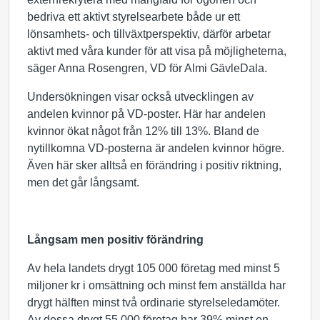
bedriva ett aktivt styrelsearbete både ur ett
lönsamhets- och tillväxtperspektiv, därför arbetar
aktivt med våra kunder för att visa på möjligheterna,
säger Anna Rosengren, VD för Almi GävleDala.
Undersökningen visar också utvecklingen av
andelen kvinnor på VD-poster. Här har andelen
kvinnor ökat något från 12% till 13%. Bland de
nytillkomna VD-posterna är andelen kvinnor högre.
Även här sker alltså en förändring i positiv riktning,
men det går långsamt.
Långsam men positiv förändring
Av hela landets drygt 105 000 företag med minst 5
miljoner kr i omsättning och minst fem anställda har
drygt hälften minst två ordinarie styrelseledamöter.
Av dessa drygt 55 000 företag har 39% minst en