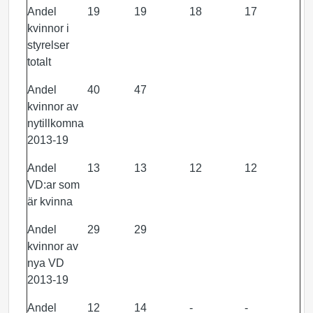
Andel
19
19
18
17
kvinnor i
styrelser
totalt
Andel
40
47
kvinnor av
nytillkomna
2013-19
Andel
13
13
12
12
VD:ar som
är kvinna
Andel
29
29
kvinnor av
nya VD
2013-19
Andel
12
14
-
-