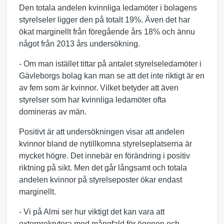
Den totala andelen kvinnliga ledamöter i bolagens
styrelseler ligger den på totalt 19%. Även det har
ökat marginellt från föregående års 18% och ännu
något från 2013 års undersökning.
- Om man istället tittar på antalet styrelseledamöter i
Gävleborgs bolag kan man se att det inte riktigt är en
av fem som är kvinnor. Vilket betyder att även
styrelser som har kvinnliga ledamöter ofta
domineras av män.
Positivt är att undersökningen visar att andelen
kvinnor bland de nytillkomna styrelseplatserna är
mycket högre. Det innebär en förändring i positiv
riktning på sikt. Men det går långsamt och totala
andelen kvinnor på styrelseposter ökar endast
marginellt.
- Vi på Almi ser hur viktigt det kan vara att
externrekrytera med mångfald för ögonen och