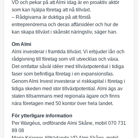
VD och pekar på att Almi idag är en proaktiv aktör
som kan hjälpa företag att nå tillväxt.
– Rådgivarna är duktiga på att förstå
entreprenörerna och deras affärsidéer och hur de
kan skapa tillväxt i skånskt näringsliv, säger han.
Om Almi
Almi investerar i framtida tillväxt. Vi erbjuder lån och
rådgivning till företag som vill utvecklas och växa.
Det omfattar såväl idéer med tillväxtpotential i tidiga
faser som befintliga företag i en expansionsfas.
Genom Almi Invest investerar vi riskkapital i företag i
tidiga skeden med stor tillväxtpotential. Almi ägs av
staten tillsammans med regionala ägare och finns
nära företagen med 50 kontor över hela landet.
För ytterligare information
Per Wargéus, ordförande Almi Skåne, mobil 070 731
89 08
Marie Krüeger, tillträdande VD Almi Skåne, mobil