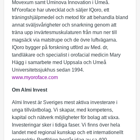
Movexum samt Uminova Innovation i Umeå.
MYoroface har utvecklat och säljer IQoro, ett
träningshjälpmedel och metod för att behandla bland
annat sväljsvårigheter och snarkning genom att
träna upp invärtesmuskulaturen från mun ner till
magsäck via matstrupe och de övre luftvägarna.
IQoro bygger på forskning utförd av Med. dr,
tandläkare och specialist i orofacial medicin Mary
Hägg i samarbete med Uppsala och Umeå
Universitetssjukhus sedan 1994.
www.myoroface.com
Om Almi Invest
Almi Invest är Sveriges mest aktiva investerare i
unga tillväxtbolag. Vi skapar, med kompetens,
kapital och nätverk möjligheter för bolag att växa.
Investeringar sker i tidiga faser. Vi finns över hela
landet med regional kunskap och ett internationellt
perspektiv. Portföljen består idag av ca 400