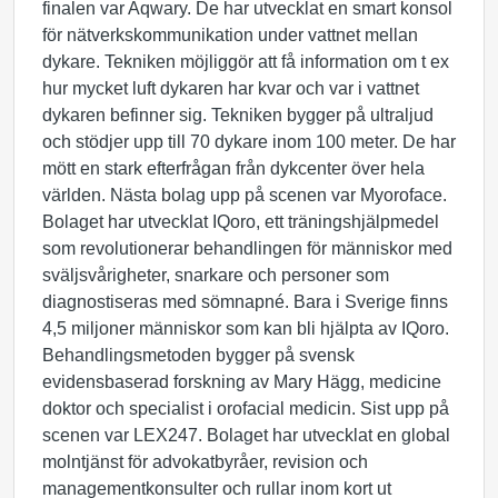
finalen var Aqwary. De har utvecklat en smart konsol
för nätverkskommunikation under vattnet mellan
dykare. Tekniken möjliggör att få information om t ex
hur mycket luft dykaren har kvar och var i vattnet
dykaren befinner sig. Tekniken bygger på ultraljud
och stödjer upp till 70 dykare inom 100 meter. De har
mött en stark efterfrågan från dykcenter över hela
världen. Nästa bolag upp på scenen var Myoroface.
Bolaget har utvecklat IQoro, ett träningshjälpmedel
som revolutionerar behandlingen för människor med
sväljsvårigheter, snarkare och personer som
diagnostiseras med sömnapné. Bara i Sverige finns
4,5 miljoner människor som kan bli hjälpta av IQoro.
Behandlingsmetoden bygger på svensk
evidensbaserad forskning av Mary Hägg, medicine
doktor och specialist i orofacial medicin. Sist upp på
scenen var LEX247. Bolaget har utvecklat en global
molntjänst för advokatbyråer, revision och
managementkonsulter och rullar inom kort ut