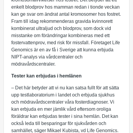
enkelt blodprov hos mamman redan i tionde veckan
kan ge svar om ändrat antal kromosomer hos fostret.
Fram till idag rekommenderas gravida kvinnorett
kombinerat ultraljud och blodprov, som dock vid
misstanke om förändringar kombineras med ett
fostervattenprov, med risk för missfall. Företaget Life
Genomics är en av få i Sverige att kunna erbjuda
NIPT-analys via vårdcentraler och
mödravårdscentraler.
Tester kan erbjudas i hemlänen
– Det här betyder att vi nu kan satsa fullt för att sätta
upp testlaboratorium i landet och erbjuda sjukhus
och mödravårdscentraler våra fosterdiagnoser. Vi
kan erbjuda en mer jämlik vård eftersom oroliga
föräldrar kan erbjudas tester i sina hemlän. Det kan
också leda till besparingar för sjukvården och
samhället, säger Mikael Kubista, vd Life Genomics.