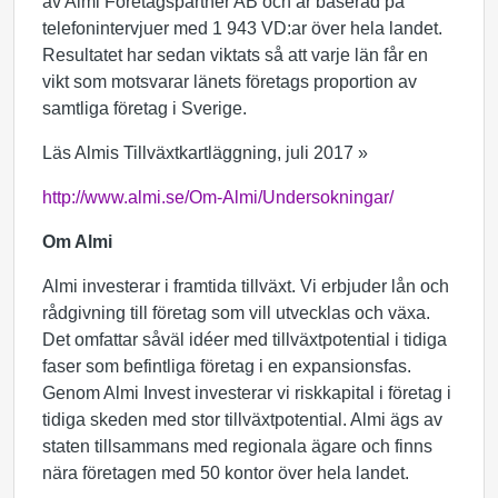
av Almi Företagspartner AB och är baserad på
telefonintervjuer med 1 943 VD:ar över hela landet.
Resultatet har sedan viktats så att varje län får en
vikt som motsvarar länets företags proportion av
samtliga företag i Sverige.
Läs Almis Tillväxtkartläggning, juli 2017 »
http://www.almi.se/Om-Almi/Undersokningar/
Om Almi
Almi investerar i framtida tillväxt. Vi erbjuder lån och
rådgivning till företag som vill utvecklas och växa.
Det omfattar såväl idéer med tillväxtpotential i tidiga
faser som befintliga företag i en expansionsfas.
Genom Almi Invest investerar vi riskkapital i företag i
tidiga skeden med stor tillväxtpotential. Almi ägs av
staten tillsammans med regionala ägare och finns
nära företagen med 50 kontor över hela landet.