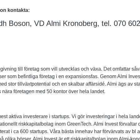
ion kontakta:
dh Boson, VD Almi Kronoberg, tel. 070 60
givning till företag som vill utvecklas och växa. Det omfattar så
 faser som befintliga företag i en expansionsfas. Genom Almi Invest
 med stor tillväxtpotential och en skalbar affärsidé. Almi ägs av 
s nära företagen med 50 kontor över hela landet.
st aktiva investerare i startups. Vi gör investeringar i hela land
ationellt riskkapitalbolag inom GreenTech. Almi Invest förvaltar c
terat i ca 600 startups. Våra bästa innehav har förvärvats av bl a
på olika börser. Almi Invest är ett riskkapitalbolag inom Almi-kon