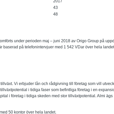
2017
43
48
mförts under perioden maj – juni 2018 av Origo Group på uppd
 baserad på telefonintervjuer med 1 542 VDar över hela landet i
 tillväxt. Vi erbjuder lån och rådgivning till företag som vill utve
tillväxtpotential i tidiga faser som befintliga företag i en expan
apital i företag i tidiga skeden med stor tillväxtpotential. Almi äg
 med 50 kontor över hela landet.