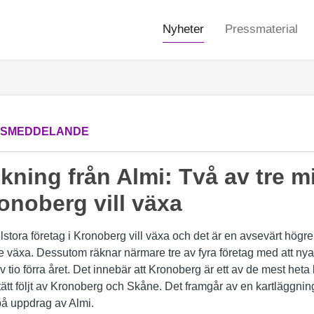
Nyheter
Pressmaterial
SSMEDDELANDE
ning från Almi: Två av tre m
ronoberg vill växa
tora företag i Kronoberg vill växa och det är en avsevärt högre 
le växa. Dessutom räknar närmare tre av fyra företag med att nya
tio förra året. Det innebär att Kronoberg är ett av de mest heta l
m tätt följt av Kronoberg och Skåne. Det framgår av en kartläggn
på uppdrag av Almi.