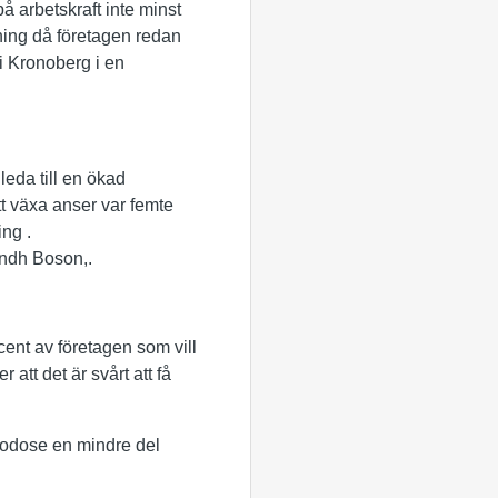
å arbetskraft inte minst
ning då företagen redan
i Kronoberg i en
leda till en ökad
t växa anser var femte
ng .
endh Boson,.
ent av företagen som vill
att det är svårt att få
lgodose en mindre del