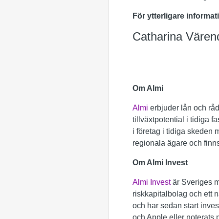
För ytterligare informat
Catharina Vären
Om Almi
Almi
erbjuder lån och råd
tillväxtpotential i tidiga
i företag i tidiga skeden
regionala ägare och finn
Om Almi Invest
Almi Invest
är Sveriges me
riskkapitalbolag och ett n
och har sedan start inves
och Apple eller noterats 