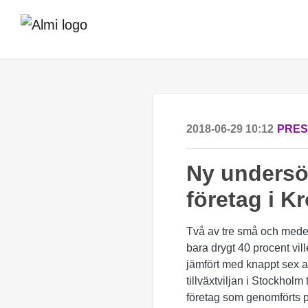
2018-06-29 10:12
PRE
Ny undersök
företag i K
Två av tre små och medels
bara drygt 40 procent vil
jämfört med knappt sex av 
tillväxtviljan i Stockhol
företag som genomförts 