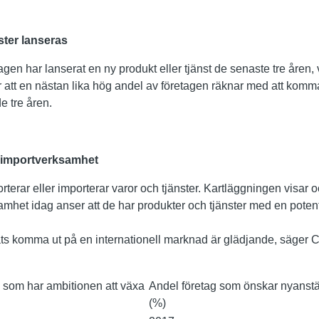
ster lanseras
agen har lanserat en ny produkt eller tjänst de senaste tre åren, 
er att en nästan lika hög andel av företagen räknar med att kom
 tre åren.
r importverksamhet
terar eller importerar varor och tjänster. Kartläggningen visar oc
mhet idag anser att de har produkter och tjänster med en potenti
ats komma ut på en internationell marknad är glädjande, säger
, som har ambitionen att växa
Andel företag som önskar nyanstäl
(%)