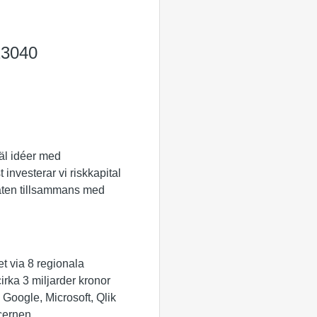
23040
väl idéer med
 investerar vi riskkapital
staten tillsammans med
et via 8 regionala
irka 3 miljarder kronor
 Google, Microsoft, Qlik
cernen.