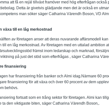
omma att få en rejäl tillväxt framöver med hög efterfrågan också p
ktiebolag. Detta är givetvis glädjande men det är också en utma
en kompetens man söker säger Catharina Värendh Boson, VD Alm
n växa till en låg merkostnad
hälften av företagen anser att deras nuvarande affärsmodell kan 
 till en låg merkostnad. Av företagen med en uttalad ambition at
färsutvecklingsstöd främst inom ledarskap och marknad, försäljni
inriktning på just det stöd som efterfrågas , säger Catharina Vär
re finansiering
tagen har finansiering från banker och Almi idag.Närmare 60 proc
are finansiering för att växa och över 60 procent av dem upplever 
som behövs.
nsiering fortsatt som en trång sektor för företagen. Almi kan til
ta den viktigaste biten, säger Catharina Värendh Boson,.