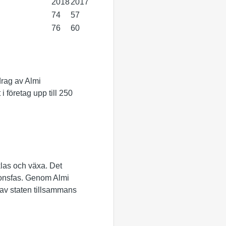
2018
2017
74
57
76
60
rag av Almi
 företag upp till 250
cklas och växa. Det
sionsfas. Genom Almi
s av staten tillsammans